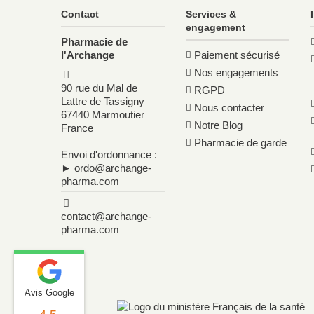
Le conseil de nos pharmaciens
Contact
Services &
engagement
La cure habituelle se fait sur 3 semaines, à raison d
Pharmacie de
à bien vous hydrater tout au long de la journée : la p
l'Archange
Paiement sécurisé
est déconseillée en cas d'allergie aux Astéracées (fa
Nos engagements
médicamenteux, un avis médical est recommandé ava
90 rue du Mal de
RGPD
Lattre de Tassigny
plus adaptée à votre situation.
Nous contacter
67440 Marmoutier
Notre Blog
France
Pharmacie de garde
Pour en savoir plus sur les produits disponibles contre 
Envoi d'ordonnance :
la rétention d'eau
.
► ordo@archange-
pharma.com
contact@archange-
pharma.com
Avis Google