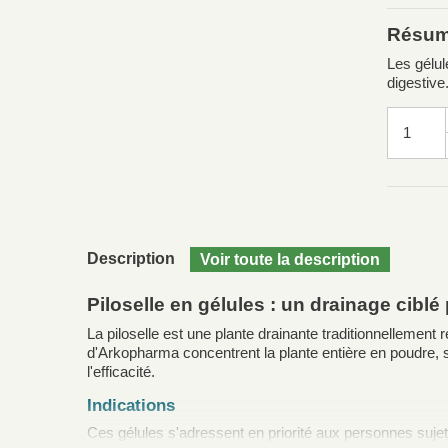
Résu
Les gélul
digestive
Description
Piloselle en gélules : un drainage ciblé
La piloselle est une plante drainante traditionnellement 
d'Arkopharma concentrent la plante entière en poudre, s
l'efficacité.
Indications
Ces gélules s'adressent en priorité aux personnes suje