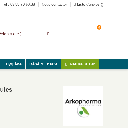
Tel : 03.88.70.60.38
Nous contacter
Liste d'envies (
)
0
Connexion
Panier
Naturel & Bio
Hygiène
Bébé & Enfant
lules