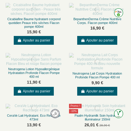
Cicabiafine Baume hydratant corporel
BepanthenDerma Crème Nutritive
quotidien Peaux très sèches Flacon
Corps. Flacon pompe 400ml
pompe 400ml
16,90 €
15,90 €
Ajouter au panier
Ajouter au panier
Neutrogena Lotion Hypoallergénique
Hydratation Profonde Flacon Pompe
Neutrogena Lait Corps Hydratation
400 ml
Profonde Flacon Pompe 400 ml
11,90 €
9,90 €
Ajouter au panier
Ajouter au panier
Promo !
-10%
CeraVe Lait Hydratant. Eco Recharge
Paalm Hydramilk Soin hydratant
473ml
illuminateur 150ml
13,90 €
26,01 €
28,90 €