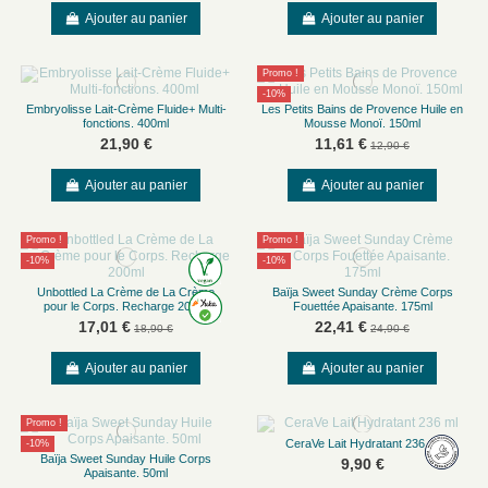
Ajouter au panier
Ajouter au panier
Promo !
-10%
Embryolisse Lait-Crème Fluide+ Multi-
Les Petits Bains de Provence Huile en
fonctions. 400ml
Mousse Monoï. 150ml
21,90 €
11,61 €
12,90 €
Ajouter au panier
Ajouter au panier
Promo !
Promo !
-10%
-10%
Unbottled La Crème de La Crème
Baïja Sweet Sunday Crème Corps
pour le Corps. Recharge 200ml
Fouettée Apaisante. 175ml
17,01 €
22,41 €
18,90 €
24,90 €
Ajouter au panier
Ajouter au panier
Promo !
CeraVe Lait Hydratant 236 ml
-10%
Baïja Sweet Sunday Huile Corps
9,90 €
Apaisante. 50ml