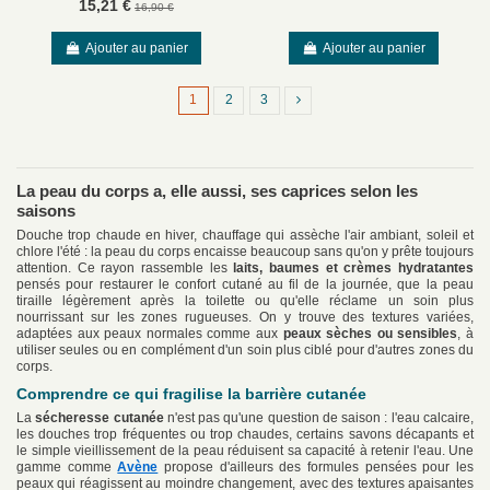
15,21 €
16,90 €
Ajouter au panier
Ajouter au panier
1
2
3
La peau du corps a, elle aussi, ses caprices selon les
saisons
Douche trop chaude en hiver, chauffage qui assèche l'air ambiant, soleil et
chlore l'été : la peau du corps encaisse beaucoup sans qu'on y prête toujours
attention. Ce rayon rassemble les
laits, baumes et crèmes hydratantes
pensés pour restaurer le confort cutané au fil de la journée, que la peau
tiraille légèrement après la toilette ou qu'elle réclame un soin plus
nourrissant sur les zones rugueuses. On y trouve des textures variées,
adaptées aux peaux normales comme aux
peaux sèches ou sensibles
, à
utiliser seules ou en complément d'un soin plus ciblé pour d'autres zones du
corps.
Comprendre ce qui fragilise la barrière cutanée
La
sécheresse cutanée
n'est pas qu'une question de saison : l'eau calcaire,
les douches trop fréquentes ou trop chaudes, certains savons décapants et
le simple vieillissement de la peau réduisent sa capacité à retenir l'eau. Une
gamme comme
Avène
propose d'ailleurs des formules pensées pour les
peaux qui réagissent au moindre changement, avec des textures apaisantes