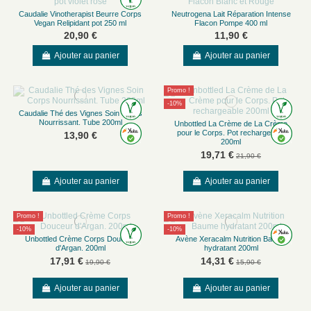
Caudalie Vinotherapist Beurre Corps
Neutrogena Lait Réparation Intense
Vegan Relipidant pot 250 ml
Flacon Pompe 400 ml
20,90 €
11,90 €
Ajouter au panier
Ajouter au panier
Promo !
-10%
Caudalie Thé des Vignes Soin Corps
Nourrissant. Tube 200ml
Unbottled La Crème de La Crème
pour le Corps. Pot rechargeable
13,90 €
200ml
19,71 €
21,90 €
Ajouter au panier
Ajouter au panier
Promo !
Promo !
-10%
-10%
Unbottled Crème Corps Douceur
Avène Xeracalm Nutrition Baume
d'Argan. 200ml
hydratant 200ml
17,91 €
14,31 €
19,90 €
15,90 €
Ajouter au panier
Ajouter au panier