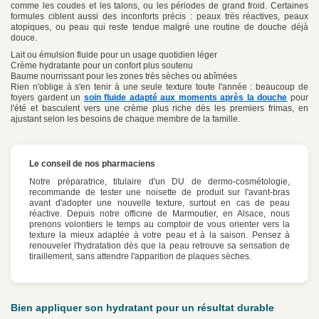
comme les coudes et les talons, ou les périodes de grand froid. Certaines
formules ciblent aussi des inconforts précis : peaux très réactives, peaux
atopiques, ou peau qui reste tendue malgré une routine de douche déjà
douce.
Lait ou émulsion fluide pour un usage quotidien léger
Crème hydratante pour un confort plus soutenu
Baume nourrissant pour les zones très sèches ou abîmées
Rien n'oblige à s'en tenir à une seule texture toute l'année : beaucoup de
foyers gardent un
soin fluide adapté aux moments après la douche
pour
l'été et basculent vers une crème plus riche dès les premiers frimas, en
ajustant selon les besoins de chaque membre de la famille.
Le conseil de nos pharmaciens
Notre préparatrice, titulaire d'un DU de dermo-cosmétologie,
recommande de tester une noisette de produit sur l'avant-bras
avant d'adopter une nouvelle texture, surtout en cas de peau
réactive. Depuis notre officine de Marmoutier, en Alsace, nous
prenons volontiers le temps au comptoir de vous orienter vers la
texture la mieux adaptée à votre peau et à la saison. Pensez à
renouveler l'hydratation dès que la peau retrouve sa sensation de
tiraillement, sans attendre l'apparition de plaques sèches.
Bien appliquer son hydratant pour un résultat durable