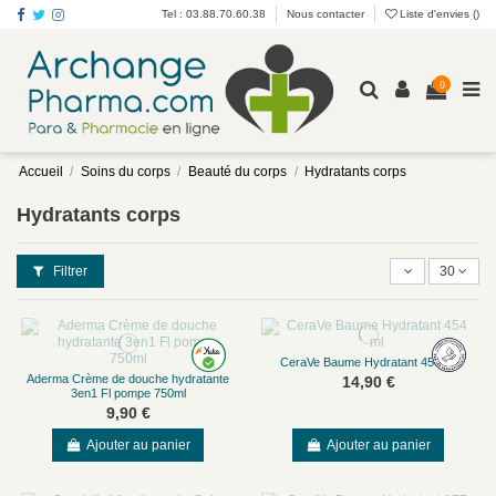
Tel : 03.88.70.60.38
Nous contacter
Liste d'envies (
)
0
Accueil
Soins du corps
Beauté du corps
Hydratants corps
Hydratants corps
Filtrer
30
CeraVe Baume Hydratant 454 ml
Aderma Crème de douche hydratante
14,90 €
3en1 Fl pompe 750ml
9,90 €
Ajouter au panier
Ajouter au panier