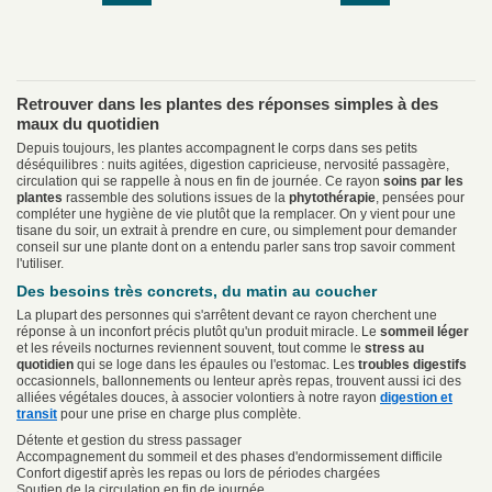
Retrouver dans les plantes des réponses simples à des
maux du quotidien
Depuis toujours, les plantes accompagnent le corps dans ses petits
déséquilibres : nuits agitées, digestion capricieuse, nervosité passagère,
circulation qui se rappelle à nous en fin de journée. Ce rayon
soins par les
plantes
rassemble des solutions issues de la
phytothérapie
, pensées pour
compléter une hygiène de vie plutôt que la remplacer. On y vient pour une
tisane du soir, un extrait à prendre en cure, ou simplement pour demander
conseil sur une plante dont on a entendu parler sans trop savoir comment
l'utiliser.
Des besoins très concrets, du matin au coucher
La plupart des personnes qui s'arrêtent devant ce rayon cherchent une
réponse à un inconfort précis plutôt qu'un produit miracle. Le
sommeil léger
et les réveils nocturnes reviennent souvent, tout comme le
stress au
quotidien
qui se loge dans les épaules ou l'estomac. Les
troubles digestifs
occasionnels, ballonnements ou lenteur après repas, trouvent aussi ici des
alliées végétales douces, à associer volontiers à notre rayon
digestion et
transit
pour une prise en charge plus complète.
Détente et gestion du stress passager
Accompagnement du sommeil et des phases d'endormissement difficile
Confort digestif après les repas ou lors de périodes chargées
Soutien de la circulation en fin de journée