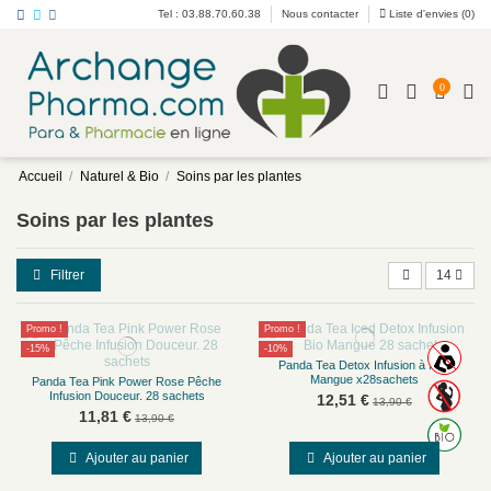
Tel : 03.88.70.60.38
Nous contacter
Liste d'envies (
0
)
0
Accueil
Naturel & Bio
Soins par les plantes
Soins par les plantes
Filtrer
14
Promo !
Promo !
-15%
-10%
Panda Tea Detox Infusion à froid
Mangue x28sachets
Panda Tea Pink Power Rose Pêche
Infusion Douceur. 28 sachets
12,51 €
13,90 €
11,81 €
13,90 €
Ajouter au panier
Ajouter au panier