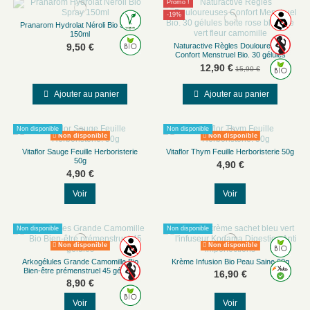
Promo !
-19%
Pranarom Hydrolat Néroli Bio Spray
150ml
9,50 €
Naturactive Règles Douloureuses
Confort Menstruel Bio. 30 gélules
12,90 €
15,90 €
Ajouter au panier
Ajouter au panier
Non disponible
Non disponible
Non disponible
Non disponible
Vitaflor Sauge Feuille Herboristerie
Vitaflor Thym Feuille Herboristerie 50g
50g
4,90 €
4,90 €
Voir
Voir
Non disponible
Non disponible
Non disponible
Non disponible
Arkogélules Grande Camomille Bio
Krème Infusion Bio Peau Saine 60g
Bien-être prémenstruel 45 gélules
16,90 €
8,90 €
Voir
Voir