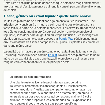
Cette liste n'est qu'un point de départ : chaque personne réagit différemment
aux plantes, et c'est justement ce qui rend le conseil personnalisé utile avant
de choisir.
Tisane, gélules ou extrait liquide : quelle forme choisir
Toutes les plantes ne se prêtent pas également à toutes les formes. Une
infusion
convient bien à un rituel du soir, quand le geste de préparer sa
tasse fait déjà partie de la détente recherchée. Les
extraits standardisés
ou
les gélules conviennent mieux à ceux qui veulent une dose précise et
régulière, sans dépendre du goût ou du temps d'infusion. Les mélanges de
plantes en vrac, comme ceux proposés par
Panda Tea
, séduisent quant à
eux les amateurs de tisanes composées, où plusieurs plantes se complètent
dans une même tasse.
La qualité de la matière première compte tout autant que la forme choisie.
Des marques spécialisées comme
IPHYM
travaillent des plantes en teinture-
mère ou en extrait fluide avec une traçabilité précise, ce qui rassure sur
l'origine et la concentration réelle en principes actifs.
Le conseil de nos pharmaciens
Une plante reste active : elle peut interagir avec certains
traitements, notamment les anticoagulants ou les traitements
hormonaux, alors n'hésitez pas à en parler au comptoir avant de
commencer une cure. À la pharmacie de Marmoutier, on prend le
temps de regarder avec vous ce qui correspond vraiment à votre
situation, et nous préparons les commandes pour expédition les
jours ouvrés si vous ne pouvez pas passer en officine.