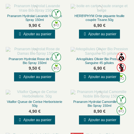
Pranarom Hydrolat Lavande Vraie Bio
HERB'IPHYM Ortie piquante feuille
Spray 150ml
coupée Tisane.50g
9,90 €
6,90 €
Ajouter au panier
Ajouter au panier
Pranarom Hydrolat Rose de Damas
Arkogélules Olivier Bio Pression
Bio Spray 150ml
Sanguine 45 gélules
9,50 €
6,90 €
Ajouter au panier
Ajouter au panier
Vitaflor Queue de Cerise Herboristerie
Pranarom Hydrolat Camomille Noble
50g
Bio Spray 150ml
4,90 €
8,90 €
Ajouter au panier
Ajouter au panier