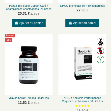
Panda Tea Super Coffee. Café +
NHCO Memostat 60 + 30 comprimés
Champignons Adaptogènes. 21 doses
27,90 €
20,31 €
23,90 €
Ajouter au panier
Ajouter au panier
Promo !
-15%
Vitavea Shilajit 1400mg 50 gélules
NHCO Nootonic Performances
Cognitives et Mentales 50 Gélules
13,52 €
15,90 €
23,90 €