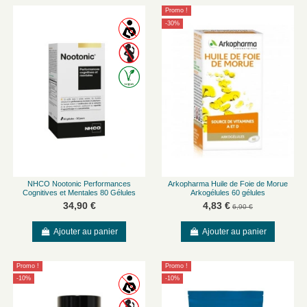
Promo !
-30%
NHCO Nootonic Performances
Arkopharma Huile de Foie de Morue
Cognitives et Mentales 80 Gélules
Arkogélules 60 gélules
34,90 €
4,83 €
6,90 €
Ajouter au panier
Ajouter au panier
Promo !
Promo !
-10%
-10%