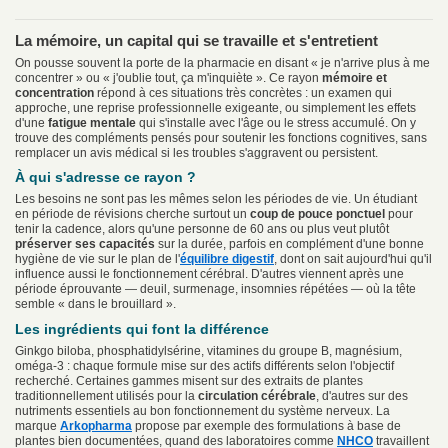
La mémoire, un capital qui se travaille et s'entretient
On pousse souvent la porte de la pharmacie en disant « je n'arrive plus à me
concentrer » ou « j'oublie tout, ça m'inquiète ». Ce rayon
mémoire et
concentration
répond à ces situations très concrètes : un examen qui
approche, une reprise professionnelle exigeante, ou simplement les effets
d'une
fatigue mentale
qui s'installe avec l'âge ou le stress accumulé. On y
trouve des compléments pensés pour soutenir les fonctions cognitives, sans
remplacer un avis médical si les troubles s'aggravent ou persistent.
À qui s'adresse ce rayon ?
Les besoins ne sont pas les mêmes selon les périodes de vie. Un étudiant
en période de révisions cherche surtout un
coup de pouce ponctuel
pour
tenir la cadence, alors qu'une personne de 60 ans ou plus veut plutôt
préserver ses capacités
sur la durée, parfois en complément d'une bonne
hygiène de vie sur le plan de l'
équilibre digestif
, dont on sait aujourd'hui qu'il
influence aussi le fonctionnement cérébral. D'autres viennent après une
période éprouvante — deuil, surmenage, insomnies répétées — où la tête
semble « dans le brouillard ».
Les ingrédients qui font la différence
Ginkgo biloba, phosphatidylsérine, vitamines du groupe B, magnésium,
oméga-3 : chaque formule mise sur des actifs différents selon l'objectif
recherché. Certaines gammes misent sur des extraits de plantes
traditionnellement utilisés pour la
circulation cérébrale
, d'autres sur des
nutriments essentiels au bon fonctionnement du système nerveux. La
marque
Arkopharma
propose par exemple des formulations à base de
plantes bien documentées, quand des laboratoires comme
NHCO
travaillent