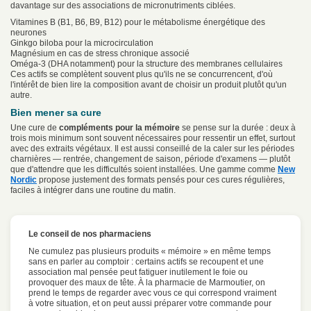
davantage sur des associations de micronutriments ciblées.
Vitamines B (B1, B6, B9, B12) pour le métabolisme énergétique des
neurones
Ginkgo biloba pour la microcirculation
Magnésium en cas de stress chronique associé
Oméga-3 (DHA notamment) pour la structure des membranes cellulaires
Ces actifs se complètent souvent plus qu'ils ne se concurrencent, d'où
l'intérêt de bien lire la composition avant de choisir un produit plutôt qu'un
autre.
Bien mener sa cure
Une cure de
compléments pour la mémoire
se pense sur la durée : deux à
trois mois minimum sont souvent nécessaires pour ressentir un effet, surtout
avec des extraits végétaux. Il est aussi conseillé de la caler sur les périodes
charnières — rentrée, changement de saison, période d'examens — plutôt
que d'attendre que les difficultés soient installées. Une gamme comme
New
Nordic
propose justement des formats pensés pour ces cures régulières,
faciles à intégrer dans une routine du matin.
Le conseil de nos pharmaciens
Ne cumulez pas plusieurs produits « mémoire » en même temps
sans en parler au comptoir : certains actifs se recoupent et une
association mal pensée peut fatiguer inutilement le foie ou
provoquer des maux de tête. À la pharmacie de Marmoutier, on
prend le temps de regarder avec vous ce qui correspond vraiment
à votre situation, et on peut aussi préparer votre commande pour