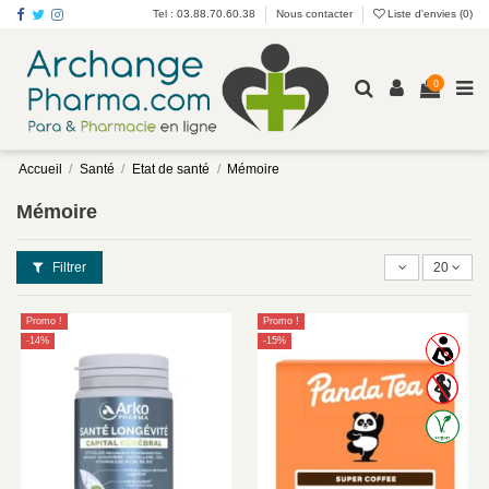
Tel : 03.88.70.60.38
Nous contacter
Liste d'envies (
0
)
0
Accueil
Santé
Etat de santé
Mémoire
Mémoire
Filtrer
20
Promo !
Promo !
-14%
-15%