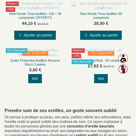
Promo !
-10%
New Nordic Tone Audition. 120 + 30
New Nordic Tone Audition 60
comprimés OFFERTS
comprimés
44,10 €
28,90 €
49,00 €
Ajouter au panier
Ajouter au panier
Non disponible
Promo !
Non disponible
Non disponible
-17%
Quies Protection Auditive Mousse
Audistim Jour/Nuit . 60 comprimés
Non disponible
Disco 3 paires
27,62 €
33,17 €
3,60 €
Voir
Voir
Prendre soin de ses oreilles, un geste souvent oublié
On pense à protéger sa peau, ses yeux, parfois même ses articulations, mais
l'oreille reste le grand oublié des routines de soin. Ce rayon s'adresse à
toutes les personnes gênées par une
sensation d'oreille bouchée
,
exposées régulièrement au bruit, aux baignades ou aux voyages en avion,
ou simplement soucieuses d'entretenir un
confort auditif
au fil des saisons.