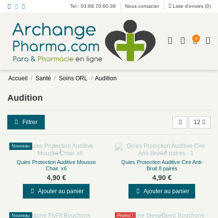
Tel : 03.88.70.60.38
Nous contacter
Liste d'envies (
0
)
0
Accueil
Santé
Soins ORL
Audition
Audition
Filtrer
12
Nouveau
Quies Protection Auditive Mousse
Quies Protection Auditive Cire Anti-
Chair. x6
Bruit 8 paires
4,90 €
4,90 €
Ajouter au panier
Ajouter au panier
Nouveau
Promo !