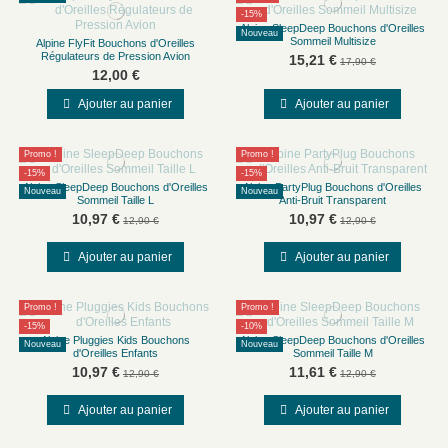
-15%
Alpine SleepDeep Bouchons d'Oreilles
Nouveau
Sommeil Multisize
Alpine FlyFit Bouchons d'Oreilles
Régulateurs de Pression Avion
15,21 €
17,90 €
12,00 €
Ajouter au panier
Ajouter au panier
Promo !
Promo !
-15%
-15%
Alpine SleepDeep Bouchons d'Oreilles
Alpine PartyPlug Bouchons d'Oreilles
Nouveau
Nouveau
Sommeil Taille L
Anti-Bruit Transparent
10,97 €
10,97 €
12,90 €
12,90 €
Ajouter au panier
Ajouter au panier
Promo !
Promo !
-15%
-10%
Alpine Pluggies Kids Bouchons
Alpine SleepDeep Bouchons d'Oreilles
Nouveau
Nouveau
d'Oreilles Enfants
Sommeil Taille M
10,97 €
11,61 €
12,90 €
12,90 €
Ajouter au panier
Ajouter au panier