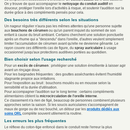
On y trouve de quoi accompagner le
nettoyage du conduit auditif
en
douceur, protéger l'oreille lors d'activités à risque, et soutenir l'audition sur la
durée grâce à des compléments pensés pour cela.
Des besoins très différents selon les situations
Un nageur régulier n'aura pas les mêmes attentes qu'une personne sujette
aux
bouchons de cérumen
ou qu'un parent inquiet du sommeil de son
enfant à cause du bruit ambiant. Certains cherchent une solution ponctuelle
après un rhume qui a "descendu" dans l'oreille, d'autres veulent simplement
limiter l'accumulation de cérumen avant qu'elle ne devienne gênante. Le
rayon couvre ces différents cas de figure, du
spray auriculaire
à usage
occasionnel jusqu'aux protections auditives portées au quotidien.
Bien choisir selon l'usage recherché
Pour un
excès de cérumen
: privilégier une solution émolliente à laisser agir
avant un rinçage doux.
Pour les baignades fréquentes : des gouttes asséchantes évitent l'humidité
stagnante propice aux irritations.
Pour l'exposition au bruit : bouchons moulés ou en mousse selon la
sensibilité et la durée d'utilisation.
Pour accompagner l'audition sur le long terme : certains compléments
alimentaires ciblent la
microcirculation de l'oreille interne
.
Ce classement n'a rien de figé, beaucoup de personnes combinent plusieurs
approches selon la saison. Si les soucis auriculaires s'accompagnent de
maux de gorge ou de nez bouché, un détour par les
produits dédiés aux
soins ORL
complète souvent utilement la routine.
Les erreurs les plus fréquentes
Le réflexe du coton-tige enfoncé dans le conduit reste l'erreur la plus