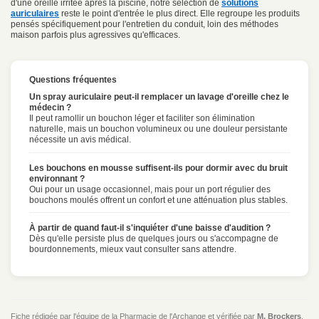
d'une oreille irritée après la piscine, notre sélection de
solutions
auriculaires
reste le point d'entrée le plus direct. Elle regroupe les produits
pensés spécifiquement pour l'entretien du conduit, loin des méthodes
maison parfois plus agressives qu'efficaces.
Questions fréquentes
Un spray auriculaire peut-il remplacer un lavage d'oreille chez le
médecin ?
Il peut ramollir un bouchon léger et faciliter son élimination
naturelle, mais un bouchon volumineux ou une douleur persistante
nécessite un avis médical.
Les bouchons en mousse suffisent-ils pour dormir avec du bruit
environnant ?
Oui pour un usage occasionnel, mais pour un port régulier des
bouchons moulés offrent un confort et une atténuation plus stables.
À partir de quand faut-il s'inquiéter d'une baisse d'audition ?
Dès qu'elle persiste plus de quelques jours ou s'accompagne de
bourdonnements, mieux vaut consulter sans attendre.
Fiche rédigée par l'équipe de la Pharmacie de l'Archange et vérifiée par
M. Brockers
,