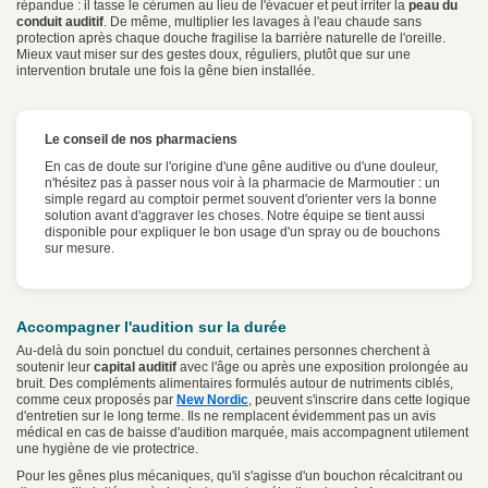
répandue : il tasse le cérumen au lieu de l'évacuer et peut irriter la
peau du
conduit auditif
. De même, multiplier les lavages à l'eau chaude sans
protection après chaque douche fragilise la barrière naturelle de l'oreille.
Mieux vaut miser sur des gestes doux, réguliers, plutôt que sur une
intervention brutale une fois la gêne bien installée.
Le conseil de nos pharmaciens
En cas de doute sur l'origine d'une gêne auditive ou d'une douleur,
n'hésitez pas à passer nous voir à la pharmacie de Marmoutier : un
simple regard au comptoir permet souvent d'orienter vers la bonne
solution avant d'aggraver les choses. Notre équipe se tient aussi
disponible pour expliquer le bon usage d'un spray ou de bouchons
sur mesure.
Accompagner l'audition sur la durée
Au-delà du soin ponctuel du conduit, certaines personnes cherchent à
soutenir leur
capital auditif
avec l'âge ou après une exposition prolongée au
bruit. Des compléments alimentaires formulés autour de nutriments ciblés,
comme ceux proposés par
New Nordic
, peuvent s'inscrire dans cette logique
d'entretien sur le long terme. Ils ne remplacent évidemment pas un avis
médical en cas de baisse d'audition marquée, mais accompagnent utilement
une hygiène de vie protectrice.
Pour les gênes plus mécaniques, qu'il s'agisse d'un bouchon récalcitrant ou