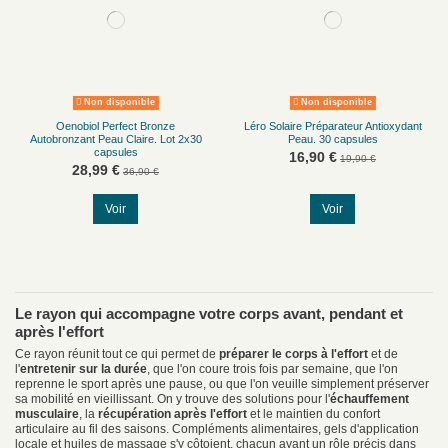
Non disponible
Non disponible
Oenobiol Perfect Bronze
Léro Solaire Préparateur Antioxydant
Autobronzant Peau Claire. Lot 2x30
Peau. 30 capsules
capsules
16,90 €
19,90 €
28,99 €
36,90 €
Voir
Voir
Le rayon qui accompagne votre corps avant, pendant et
après l'effort
Ce rayon réunit tout ce qui permet de
préparer le corps à l'effort
et de
l'
entretenir sur la durée
, que l'on coure trois fois par semaine, que l'on
reprenne le sport après une pause, ou que l'on veuille simplement préserver
sa mobilité en vieillissant. On y trouve des solutions pour l'
échauffement
musculaire
, la
récupération après l'effort
et le maintien du confort
articulaire au fil des saisons. Compléments alimentaires, gels d'application
locale et huiles de massage s'y côtoient, chacun ayant un rôle précis dans