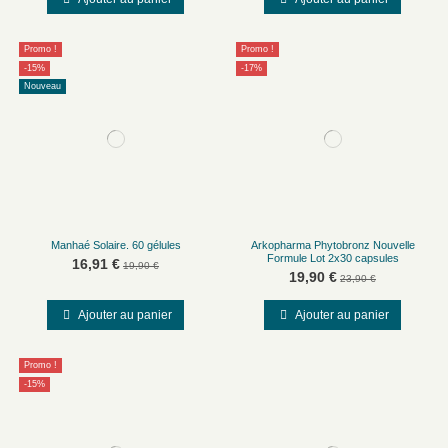
Promo !
Promo !
-15%
-17%
Nouveau
Manhaé Solaire. 60 gélules
Arkopharma Phytobronz Nouvelle
Formule Lot 2x30 capsules
16,91 €
19,90 €
19,90 €
23,90 €
Ajouter au panier
Ajouter au panier
Promo !
-15%