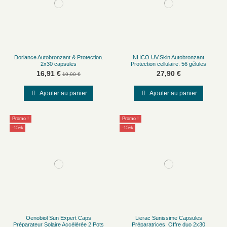
Doriance Autobronzant & Protection.
NHCO UV.Skin Autobronzant
2x30 capsules
Protection cellulaire. 56 gélules
16,91 €
27,90 €
19,90 €
Ajouter au panier
Ajouter au panier
Promo !
Promo !
-15%
-15%
Oenobiol Sun Expert Caps
Lierac Sunissime Capsules
Préparateur Solaire Accélérée 2 Pots
Préparatrices. Offre duo 2x30