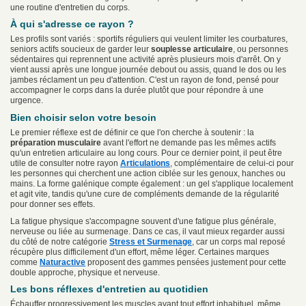
une routine d'entretien du corps.
À qui s'adresse ce rayon ?
Les profils sont variés : sportifs réguliers qui veulent limiter les courbatures,
seniors actifs soucieux de garder leur
souplesse articulaire
, ou personnes
sédentaires qui reprennent une activité après plusieurs mois d'arrêt. On y
vient aussi après une longue journée debout ou assis, quand le dos ou les
jambes réclament un peu d'attention. C'est un rayon de fond, pensé pour
accompagner le corps dans la durée plutôt que pour répondre à une
urgence.
Bien choisir selon votre besoin
Le premier réflexe est de définir ce que l'on cherche à soutenir : la
préparation musculaire
avant l'effort ne demande pas les mêmes actifs
qu'un entretien articulaire au long cours. Pour ce dernier point, il peut être
utile de consulter notre rayon
Articulations
, complémentaire de celui-ci pour
les personnes qui cherchent une action ciblée sur les genoux, hanches ou
mains. La forme galénique compte également : un gel s'applique localement
et agit vite, tandis qu'une cure de compléments demande de la régularité
pour donner ses effets.
La fatigue physique s'accompagne souvent d'une fatigue plus générale,
nerveuse ou liée au surmenage. Dans ce cas, il vaut mieux regarder aussi
du côté de notre catégorie
Stress et Surmenage
, car un corps mal reposé
récupère plus difficilement d'un effort, même léger. Certaines marques
comme
Naturactive
proposent des gammes pensées justement pour cette
double approche, physique et nerveuse.
Les bons réflexes d'entretien au quotidien
Échauffer progressivement les muscles avant tout effort inhabituel, même