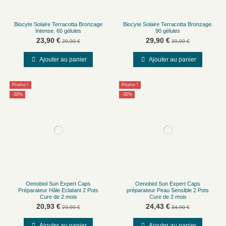
Biocyte Solaire Terracotta Bronzage
Biocyte Solaire Terracotta Bronzage.
Intense. 60 gélules
90 gélules
23,90 €
29,90 €
29,90 €
39,90 €
Ajouter au panier
Ajouter au panier
Promo !
Promo !
-30%
-30%
Oenobiol Sun Expert Caps
Oenobiol Sun Expert Caps
Préparateur Hâle Eclatant 2 Pots
préparateur Peau Sensible 2 Pots
Cure de 2 mois
Cure de 2 mois
20,93 €
24,43 €
29,90 €
34,90 €
Ajouter au panier
Ajouter au panier