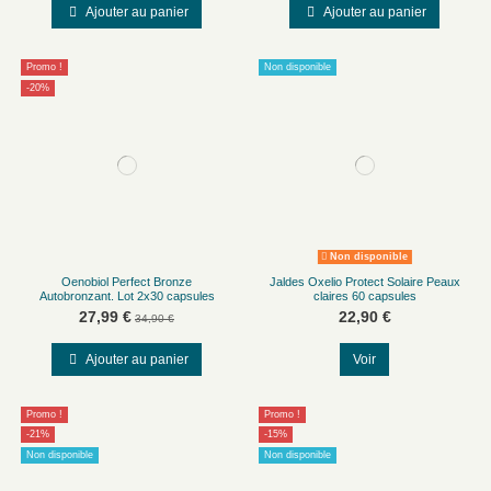
Ajouter au panier
Ajouter au panier
Promo !
Non disponible
-20%
Non disponible
Oenobiol Perfect Bronze
Jaldes Oxelio Protect Solaire Peaux
Autobronzant. Lot 2x30 capsules
claires 60 capsules
27,99 €
22,90 €
34,90 €
Ajouter au panier
Voir
Promo !
Promo !
-21%
-15%
Non disponible
Non disponible