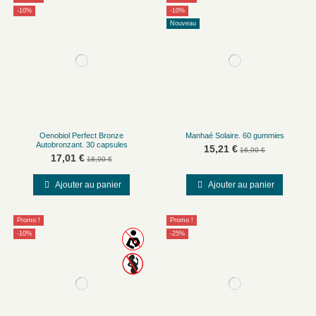
-10%
-10%
Nouveau
Oenobiol Perfect Bronze
Manhaé Solaire. 60 gummies
Autobronzant. 30 capsules
15,21 €
16,90 €
17,01 €
18,90 €
Ajouter au panier
Ajouter au panier
Promo !
Promo !
-10%
-25%