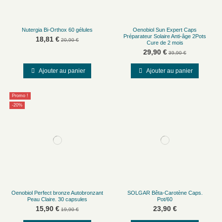
Nutergia Bi-Orthox 60 gélules
Oenobiol Sun Expert Caps
Préparateur Solaire Anti-âge 2Pots
18,81 €
20,90 €
Cure de 2 mois
29,90 €
39,90 €
Ajouter au panier
Ajouter au panier
Promo !
-20%
Oenobiol Perfect bronze Autobronzant
SOLGAR Bêta-Carotène Caps.
Peau Claire. 30 capsules
Pot/60
15,90 €
23,90 €
19,90 €