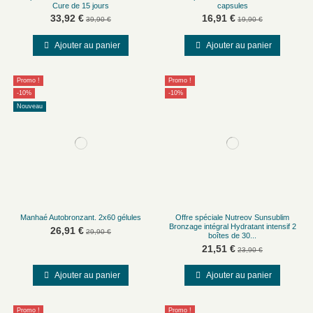
Cure de 15 jours
capsules
33,92 €
16,91 €
39,90 €
19,90 €
Ajouter au panier
Ajouter au panier
Promo !
Promo !
-10%
-10%
Nouveau
Manhaé Autobronzant. 2x60 gélules
Offre spéciale Nutreov Sunsublim
Bronzage intégral Hydratant intensif 2
26,91 €
29,90 €
boîtes de 30...
21,51 €
23,90 €
Ajouter au panier
Ajouter au panier
Promo !
Promo !