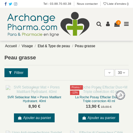
Tel : 03.88.70.60.38
Nous contacter
Liste d'envies (
)
0
Accueil
Visage
Etat & Type de peau
Peau grasse
Peau grasse
Filtrer
30
Promo !
-13%
SVR Sebiaclear Mat + Pores Matifiant
La Roche Posay Effaclar Duo+M
Hydratant. 40ml
Triple correction 40 ml
8,90 €
13,90 €
15,90 €
Ajouter au panier
Ajouter au panier