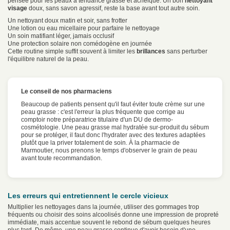
pensée pour les peaux à tendance grasse et acnéique. Un bon
nettoyant
visage
doux, sans savon agressif, reste la base avant tout autre soin.
Un nettoyant doux matin et soir, sans frotter
Une lotion ou eau micellaire pour parfaire le nettoyage
Un soin matifiant léger, jamais occlusif
Une protection solaire non comédogène en journée
Cette routine simple suffit souvent à limiter les
brillances
sans perturber
l'équilibre naturel de la peau.
Le conseil de nos pharmaciens
Beaucoup de patients pensent qu'il faut éviter toute crème sur une
peau grasse : c'est l'erreur la plus fréquente que corrige au
comptoir notre préparatrice titulaire d'un DU de dermo-
cosmétologie. Une peau grasse mal hydratée sur-produit du sébum
pour se protéger, il faut donc l'hydrater avec des textures adaptées
plutôt que la priver totalement de soin. À la pharmacie de
Marmoutier, nous prenons le temps d'observer le grain de peau
avant toute recommandation.
Les erreurs qui entretiennent le cercle vicieux
Multiplier les nettoyages dans la journée, utiliser des gommages trop
fréquents ou choisir des soins alcoolisés donne une impression de propreté
immédiate, mais accentue souvent le rebond de sébum quelques heures
plus tard. De même, une peau grasse continue d'avoir besoin d'une