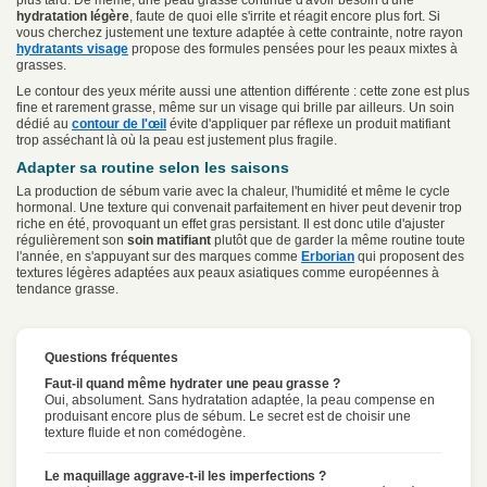
hydratation légère
, faute de quoi elle s'irrite et réagit encore plus fort. Si
vous cherchez justement une texture adaptée à cette contrainte, notre rayon
hydratants visage
propose des formules pensées pour les peaux mixtes à
grasses.
Le contour des yeux mérite aussi une attention différente : cette zone est plus
fine et rarement grasse, même sur un visage qui brille par ailleurs. Un soin
dédié au
contour de l'œil
évite d'appliquer par réflexe un produit matifiant
trop asséchant là où la peau est justement plus fragile.
Adapter sa routine selon les saisons
La production de sébum varie avec la chaleur, l'humidité et même le cycle
hormonal. Une texture qui convenait parfaitement en hiver peut devenir trop
riche en été, provoquant un effet gras persistant. Il est donc utile d'ajuster
régulièrement son
soin matifiant
plutôt que de garder la même routine toute
l'année, en s'appuyant sur des marques comme
Erborian
qui proposent des
textures légères adaptées aux peaux asiatiques comme européennes à
tendance grasse.
Questions fréquentes
Faut-il quand même hydrater une peau grasse ?
Oui, absolument. Sans hydratation adaptée, la peau compense en
produisant encore plus de sébum. Le secret est de choisir une
texture fluide et non comédogène.
Le maquillage aggrave-t-il les imperfections ?