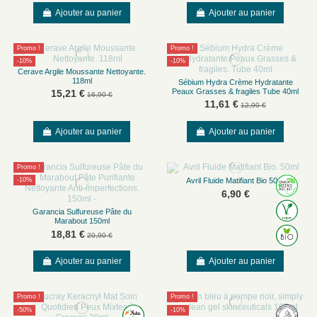
Ajouter au panier
Ajouter au panier
Promo !
Promo !
-10%
-10%
Cerave Argile Moussante Nettoyante.
118ml
Sébium Hydra Crème Hydratante
Peaux Grasses & fragiles Tube 40ml
15,21 €
16,90 €
11,61 €
12,90 €
Ajouter au panier
Ajouter au panier
Promo !
Avril Fluide Matifiant Bio 50ml
-10%
6,90 €
Garancia Sulfureuse Pâte du
Marabout 150ml
18,81 €
20,90 €
Ajouter au panier
Ajouter au panier
Promo !
Promo !
-50%
-10%