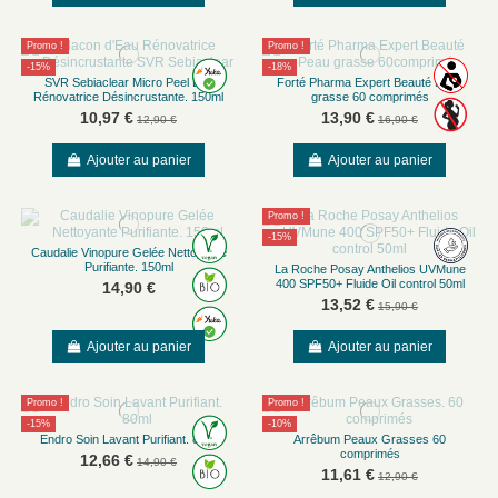
Promo !
Promo !
-15%
-18%
SVR Sebiaclear Micro Peel Eau
Forté Pharma Expert Beauté Peau
Rénovatrice Désincrustante. 150ml
grasse 60 comprimés
10,97 €
13,90 €
12,90 €
16,90 €
Ajouter au panier
Ajouter au panier
Promo !
-15%
Caudalie Vinopure Gelée Nettoyante
Purifiante. 150ml
La Roche Posay Anthelios UVMune
400 SPF50+ Fluide Oil control 50ml
14,90 €
13,52 €
15,90 €
Ajouter au panier
Ajouter au panier
Promo !
Promo !
-15%
-10%
Endro Soin Lavant Purifiant. 80ml
Arrêbum Peaux Grasses 60
comprimés
12,66 €
14,90 €
11,61 €
12,90 €