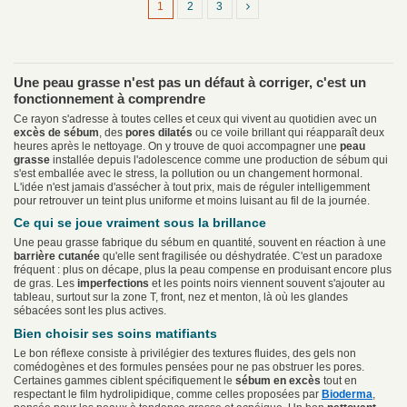
1
2
3
Une peau grasse n'est pas un défaut à corriger, c'est un
fonctionnement à comprendre
Ce rayon s'adresse à toutes celles et ceux qui vivent au quotidien avec un
excès de sébum
, des
pores dilatés
ou ce voile brillant qui réapparaît deux
heures après le nettoyage. On y trouve de quoi accompagner une
peau
grasse
installée depuis l'adolescence comme une production de sébum qui
s'est emballée avec le stress, la pollution ou un changement hormonal.
L'idée n'est jamais d'assécher à tout prix, mais de réguler intelligemment
pour retrouver un teint plus uniforme et moins luisant au fil de la journée.
Ce qui se joue vraiment sous la brillance
Une peau grasse fabrique du sébum en quantité, souvent en réaction à une
barrière cutanée
qu'elle sent fragilisée ou déshydratée. C'est un paradoxe
fréquent : plus on décape, plus la peau compense en produisant encore plus
de gras. Les
imperfections
et les points noirs viennent souvent s'ajouter au
tableau, surtout sur la zone T, front, nez et menton, là où les glandes
sébacées sont les plus actives.
Bien choisir ses soins matifiants
Le bon réflexe consiste à privilégier des textures fluides, des gels non
comédogènes et des formules pensées pour ne pas obstruer les pores.
Certaines gammes ciblent spécifiquement le
sébum en excès
tout en
respectant le film hydrolipidique, comme celles proposées par
Bioderma
,