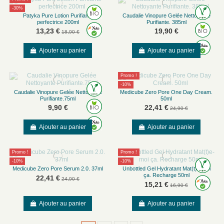
-30%
Patyka Pure Lotion Purifiante
Caudalie Vinopure Gelée Nettoyante
perfectrice 200ml
Purifiante. 385ml
13,23 €
19,90 €
18,90 €
Ajouter au panier
Ajouter au panier
Promo !
-10%
Caudalie Vinopure Gelée Nettoyante
Medicube Zero Pore One Day Cream.
Purifiante.75ml
50ml
9,90 €
22,41 €
24,90 €
Ajouter au panier
Ajouter au panier
Promo !
Promo !
-10%
-10%
Medicube Zero Pore Serum 2.0. 37ml
Unbottled Gel Hydratant Mat(t)e-moi
ça. Recharge 50ml
22,41 €
24,90 €
15,21 €
16,90 €
Ajouter au panier
Ajouter au panier