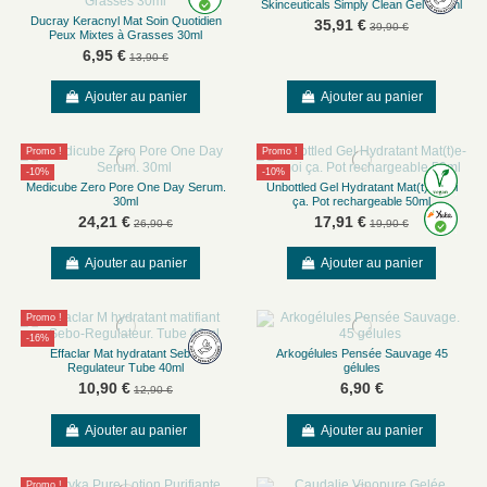
Skinceuticals Simply Clean Gel 195 ml
Ducray Keracnyl Mat Soin Quotidien
35,91 €
39,90 €
Peux Mixtes à Grasses 30ml
6,95 €
13,90 €
Ajouter au panier
Ajouter au panier
Promo !
Promo !
-10%
-10%
Medicube Zero Pore One Day Serum.
Unbottled Gel Hydratant Mat(t)e-moi
30ml
ça. Pot rechargeable 50ml
24,21 €
17,91 €
26,90 €
19,90 €
Ajouter au panier
Ajouter au panier
Promo !
-16%
Effaclar Mat hydratant Sebo-
Arkogélules Pensée Sauvage 45
Regulateur Tube 40ml
gélules
10,90 €
6,90 €
12,90 €
Ajouter au panier
Ajouter au panier
Promo !