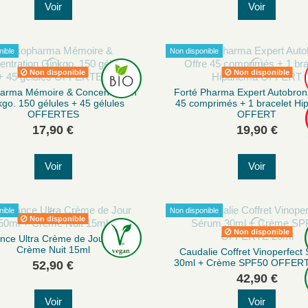
Voir
Voir
nible
Non disponible
Non disponible
Non disponible
arma Mémoire & Concentration
Forté Pharma Expert Autobronz
go. 150 gélules + 45 gélules
45 comprimés + 1 bracelet H
OFFERTES
OFFERT
17,90 €
19,90 €
Voir
Voir
nible
Non disponible
Non disponible
Non disponible
nce Ultra Crème de Jour 50ml +
Crème Nuit 15ml
Caudalie Coffret Vinoperfect
30ml + Crème SPF50 OFFER
52,90 €
42,90 €
Voir
Voir