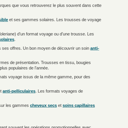
marques que vous retrouverez le plus souvent dans cette
ible
et ses gammes solaires. Les trousses de voyage
oleriane) d’un format voyage ou d’une trousse. Les
solaires
.
 ses offres. Un bon moyen de découvrir un soin
anti-
rmes de présentation. Trousses en tissu, bougies
plus populaires de l’année.
ormats voyage issus de la même gamme, pour des
t
anti-pelliculaires
. Les formats voyages de
ut sur les gammes
cheveux secs
et
soins capillaires
trent souvent les opérations promotionnelles avec