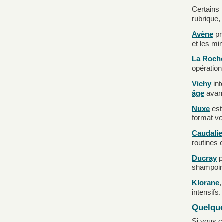
Certains 
rubrique,
Avène
pr
et les mi
La Roch
opération
Vichy
int
âge
avant
Nuxe
est
format vo
Caudalíe
routines 
Ducray
p
shampoin
Klorane
intensifs.
Quelque
Si vous c