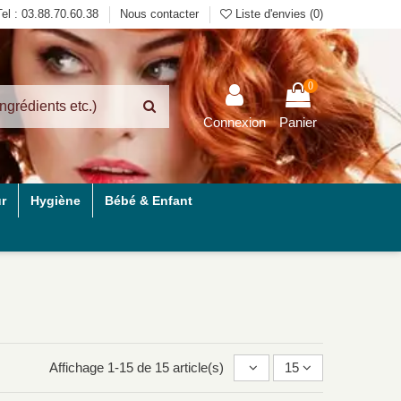
Tel : 03.88.70.60.38
Nous contacter
Liste d'envies (
0
)
0
Connexion
Panier
r
Hygiène
Bébé & Enfant
Affichage 1-15 de 15 article(s)
15