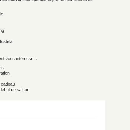
te
ng
Mustela
nt vous intéresser :
es
ation
c cadeau
 début de saison