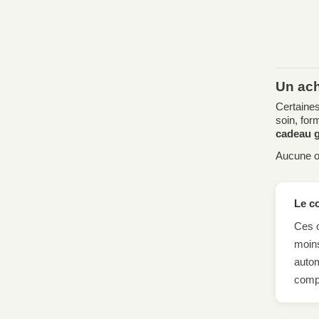
Un ach
Certaines
soin, for
cadeau g
Aucune op
Le c
Ces o
moins
autom
compa