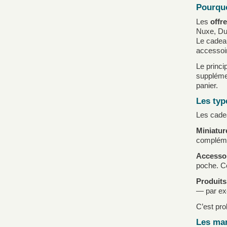
Pourquo
Les
offr
Nuxe, Duc
Le cadeau
accessoi
Le princi
supplémen
panier.
Les typ
Les cadea
Miniatur
compléme
Accessoi
poche. C
Produits
— par exe
C’est pro
Les mar