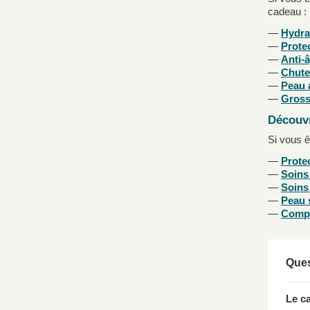
cadeau :
—
Hydra
—
Protec
—
Anti-â
—
Chute
—
Peau 
—
Gross
Découv
Si vous ê
—
Protec
—
Soins
—
Soins 
—
Peau 
—
Compl
Ques
Le c