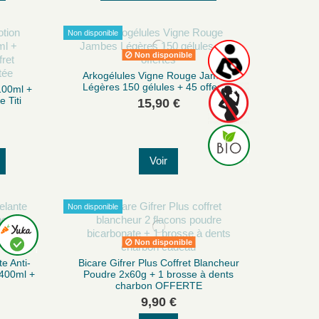
Non disponible
Non disponible
Arkogélules Vigne Rouge Jambes
Légères 150 gélules + 45 offertes
 100ml +
 Titi
15,90 €
Voir
Non disponible
Non disponible
e Anti-
Bicare Gifrer Plus Coffret Blancheur
400ml +
Poudre 2x60g + 1 brosse à dents
charbon OFFERTE
9,90 €