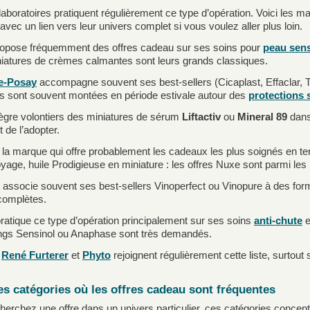
laboratoires pratiquent régulièrement ce type d’opération. Voici les 
 avec un lien vers leur univers complet si vous voulez aller plus loin.
opose fréquemment des offres cadeau sur ses soins pour
peau sens
niatures de crèmes calmantes sont leurs grands classiques.
e-Posay
accompagne souvent ses best-sellers (Cicaplast, Effaclar, T
s sont souvent montées en période estivale autour des
protections 
ègre volontiers des miniatures de sérum
Liftactiv
ou
Mineral 89
dans
 de l’adopter.
 la marque qui offre probablement les cadeaux les plus soignés en te
yage, huile Prodigieuse en miniature : les offres Nuxe sont parmi les 
associe souvent ses best-sellers Vinoperfect ou Vinopure à des f
complètes.
ratique ce type d’opération principalement sur ses soins
anti-chute
e
gs Sensinol ou Anaphase sont très demandés.
,
René Furterer
et
Phyto
rejoignent régulièrement cette liste, surto
s catégories où les offres cadeau sont fréquentes
herchez une offre dans un univers particulier, ces catégories concen