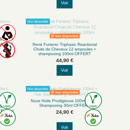
Voir
Non disponible
Non disponible
. Offre
ipanema
René Furterer Triphasic Reactional
Chute de Cheveux 12 ampoules +
shampooing 100ml OFFERT
44,90 €
Voir
Non disponible
Non disponible
Nuxe Huile Prodigieuse 100ml + Hair
Shampooing 30ml OFFERT
 Sérum
TE 20ml
24,90 €
Voir