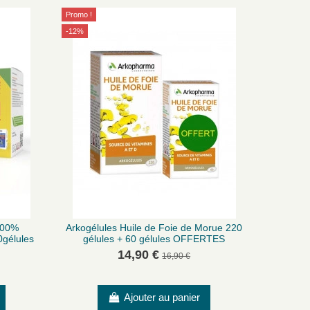
Promo !
-12%
100%
Arkogélules Huile de Foie de Morue 220
0gélules
gélules + 60 gélules OFFERTES
14,90 €
16,90 €
Ajouter au panier