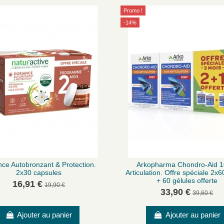
Promo !
-14%
nce Autobronzant & Protection.
Arkopharma Chondro-Aid 
2x30 capsules
Articulation. Offre spéciale 2x6
+ 60 gélules offerte
16,91 €
19,90 €
33,90 €
39,60 €
Ajouter au panier
Ajouter au panier