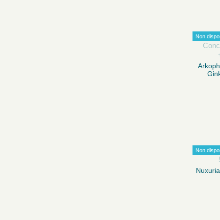
Non dispo
Arkoph
Gink
Non dispo
Nuxuria