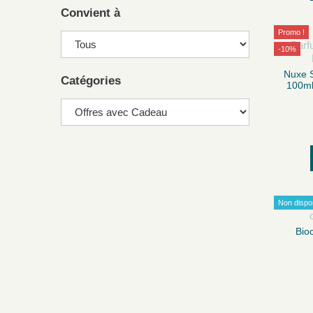
Convient à
Promo !
-10%
Nuxe 
Catégories
100ml
Non dispo
Bio