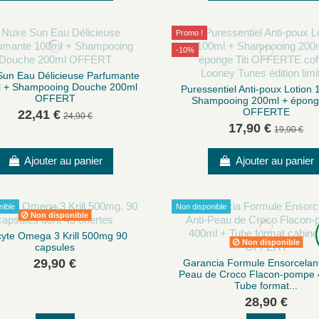
Promo !
-10%
Sun Eau Délicieuse Parfumante
 + Shampooing Douche 200ml
Puressentiel Anti-poux Lotion
OFFERT
Shampooing 200ml + éponge
OFFERTE
22,41 €
24,90 €
17,90 €
19,90 €
Ajouter au panier
Ajouter au panier
nible
Non disponible
Non disponible
cyte Omega 3 Krill 500mg 90
Non disponible
capsules
29,90 €
Garancia Formule Ensorcelant
Peau de Croco Flacon-pompe 
Tube format...
28,90 €