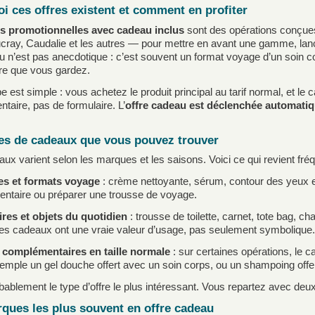
i ces offres existent et comment en profiter
es promotionnelles avec cadeau inclus
sont des opérations conçues
ray, Caudalie et les autres — pour mettre en avant une gamme, lancer 
 n’est pas anecdotique : c’est souvent un format voyage d’un soin c
re que vous gardez.
pe est simple : vous achetez le produit principal au tarif normal, et 
taire, pas de formulaire. L’
offre cadeau est déclenchée automati
es de cadeaux que vous pouvez trouver
ux varient selon les marques et les saisons. Voici ce qui revient f
es et formats voyage
: crème nettoyante, sérum, contour des yeux en
ntaire ou préparer une trousse de voyage.
res et objets du quotidien
: trousse de toilette, carnet, tote bag, ch
es cadeaux ont une vraie valeur d’usage, pas seulement symbolique.
 complémentaires en taille normale
: sur certaines opérations, le 
mple un gel douche offert avec un soin corps, ou un shampoing offert
bablement le type d’offre le plus intéressant. Vous repartez avec deux 
ques les plus souvent en offre cadeau