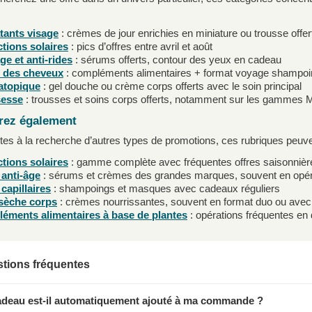
tants visage
: crèmes de jour enrichies en miniature ou trousse offer
tions solaires
: pics d’offres entre avril et août
ge et anti-rides
: sérums offerts, contour des yeux en cadeau
 des cheveux
: compléments alimentaires + format voyage shampoi
atopique
: gel douche ou crème corps offerts avec le soin principal
esse
: trousses et soins corps offerts, notamment sur les gammes 
rez également
tes à la recherche d’autres types de promotions, ces rubriques peuve
tions solaires
: gamme complète avec fréquentes offres saisonnièr
 anti-âge
: sérums et crèmes des grandes marques, souvent en opér
capillaires
: shampoings et masques avec cadeaux réguliers
sèche corps
: crèmes nourrissantes, souvent en format duo ou ave
éments alimentaires à base de plantes
: opérations fréquentes en
tions fréquentes
adeau est-il automatiquement ajouté à ma commande ?