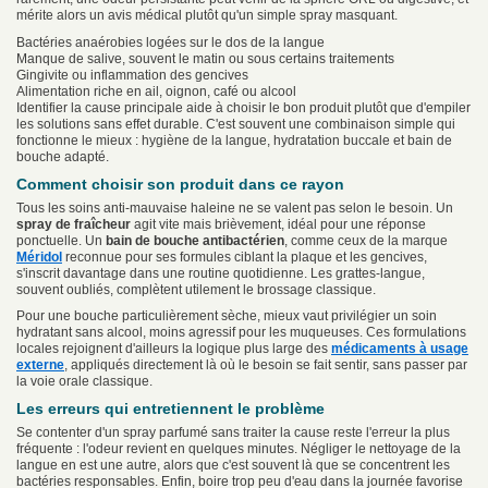
mérite alors un avis médical plutôt qu'un simple spray masquant.
Bactéries anaérobies logées sur le dos de la langue
Manque de salive, souvent le matin ou sous certains traitements
Gingivite ou inflammation des gencives
Alimentation riche en ail, oignon, café ou alcool
Identifier la cause principale aide à choisir le bon produit plutôt que d'empiler
les solutions sans effet durable. C'est souvent une combinaison simple qui
fonctionne le mieux : hygiène de la langue, hydratation buccale et bain de
bouche adapté.
Comment choisir son produit dans ce rayon
Tous les soins anti-mauvaise haleine ne se valent pas selon le besoin. Un
spray de fraîcheur
agit vite mais brièvement, idéal pour une réponse
ponctuelle. Un
bain de bouche antibactérien
, comme ceux de la marque
Méridol
reconnue pour ses formules ciblant la plaque et les gencives,
s'inscrit davantage dans une routine quotidienne. Les grattes-langue,
souvent oubliés, complètent utilement le brossage classique.
Pour une bouche particulièrement sèche, mieux vaut privilégier un soin
hydratant sans alcool, moins agressif pour les muqueuses. Ces formulations
locales rejoignent d'ailleurs la logique plus large des
médicaments à usage
externe
, appliqués directement là où le besoin se fait sentir, sans passer par
la voie orale classique.
Les erreurs qui entretiennent le problème
Se contenter d'un spray parfumé sans traiter la cause reste l'erreur la plus
fréquente : l'odeur revient en quelques minutes. Négliger le nettoyage de la
langue en est une autre, alors que c'est souvent là que se concentrent les
bactéries responsables. Enfin, boire trop peu d'eau dans la journée favorise