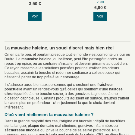
75ml
3,50 €
6,90 €
Voir
Voir
La mauvaise haleine, un souci discret mais bien réel
On en parle peu, et pourtant presque tout le monde y est confronté un jour ou
l'autre. La
mauvaise haleine
, ou
halitose
, peut être passagère après un
repas trop épicé, ou au contraire s'installer et devenir gênante au quotidien.
Ce rayon rassemble les solutions pensées pour neutraliser les odeurs
buccales, assainir la bouche et redonner confiance à celles et ceux qui
hésitent à parler de trop près à leur entourage.
Il s'adresse aussi bien aux personnes qui cherchent une
fraîcheur
ponctuelle
avant un rendez-vous qu'à celles qui souffrent d'une
halitose
chronique
liée à une bouche sèche, à des gencives fragiles ou à une
digestion capricieuse. Certains produits agissent en surface, d'autres traitent
la cause plus en profondeur : c'est justement là que le choix devient
intéressant.
D'où vient réellement la mauvaise haleine ?
Dans la grande majorité des cas, l'origine est buccale : dépôt de bactéries
sur la langue,
plaque dentaire
mal éliminée, gencives inflammées ou
sécheresse buccale
qui prive la bouche de sa salive protectrice. Plus
rarement, une odeur persistante peut venir de la sphère ORL ou digestive, et