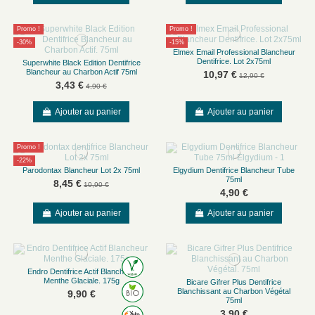
Promo !
Promo !
-30%
-15%
Elmex Email Professional Blancheur
Dentifrice. Lot 2x75ml
Superwhite Black Edition Dentifrice
Blancheur au Charbon Actif 75ml
10,97 €
12,90 €
3,43 €
4,90 €
Ajouter au panier
Ajouter au panier
Promo !
-22%
Parodontax Blancheur Lot 2x 75ml
Elgydium Dentifrice Blancheur Tube
75ml
8,45 €
10,90 €
4,90 €
Ajouter au panier
Ajouter au panier
Endro Dentifrice Actif Blancheur
Menthe Glaciale. 175g
Bicare Gifrer Plus Dentifrice
Blanchissant au Charbon Végétal
9,90 €
75ml
3,90 €