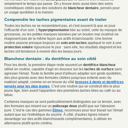
simplement le temps qui passe. On y trouve donc aussi bien des soins
cosmétiques ciblés que des solutions de
blancheur dentaire
, pensés pour
un usage quotidien à la maison.
Comprendre les taches pigmentaires avant de traiter
Toutes les taches ne se ressemblent pas, et c'est souvent là que se joue
l'efficacité d'un soin. L'
hyperpigmentation
liée au soleil, celle du masque de
grossesse, ou les petites marques laissées par un bouton mal cicatrisé ne
réagissent pas de la même façon aux actifs éclaircissants. Une bonne
routine associe presque toujours un
soin anti-taches
appliqué le soir à une
protection solaire
rigoureuse le jour : sans elle, les résultats stagnent et les
taches ont tendance à revenir dès les beaux jours.
Blancheur dentaire : du dentifrice au soin ciblé
Pour les dents, la première étape reste souvent un
dentifrice blancheur
utilisé en routine, capable d'agir en douceur sur les
taches de surface
sans
agresser l'émail. Toute la famille peut d'ailleurs adapter son geste quotidien,
des plus grands avec des formules ciblées jusqu'aux enfants avec du
matériel adapté, comme on en trouve du côté
brosses à dents et dentifrices
pensés pour les plus jeunes
. C'est une routine qui se construit dès le plus
jeune âge, bien avant l'apparition des premières taches liées au café ou au
tabac.
Certaines marques se sont particulièrement distinguées sur ce terrain, avec
des formules qui misent sur un
polissage doux
plutôt que sur l'abrasion
pure. C'est le cas des gammes
Elmex
, reconnues pour leur travail sur l'émail
autant que sur l'esthétique du sourire. À côté, d'autres lignes misent
davantage sur des actifs blanchissants complémentaires, à utiliser en
alternance plutôt qu'en continu.