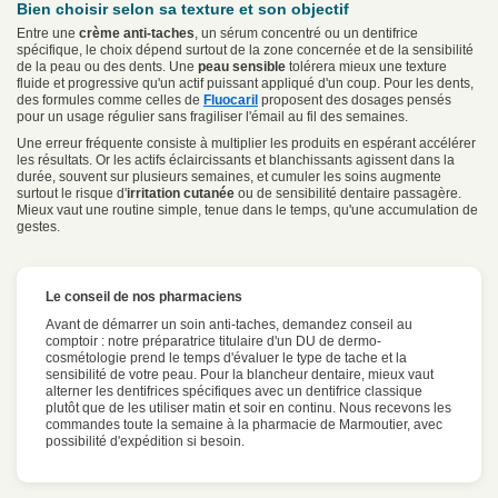
Bien choisir selon sa texture et son objectif
Entre une
crème anti-taches
, un sérum concentré ou un dentifrice
spécifique, le choix dépend surtout de la zone concernée et de la sensibilité
de la peau ou des dents. Une
peau sensible
tolérera mieux une texture
fluide et progressive qu'un actif puissant appliqué d'un coup. Pour les dents,
des formules comme celles de
Fluocaril
proposent des dosages pensés
pour un usage régulier sans fragiliser l'émail au fil des semaines.
Une erreur fréquente consiste à multiplier les produits en espérant accélérer
les résultats. Or les actifs éclaircissants et blanchissants agissent dans la
durée, souvent sur plusieurs semaines, et cumuler les soins augmente
surtout le risque d'
irritation cutanée
ou de sensibilité dentaire passagère.
Mieux vaut une routine simple, tenue dans le temps, qu'une accumulation de
gestes.
Le conseil de nos pharmaciens
Avant de démarrer un soin anti-taches, demandez conseil au
comptoir : notre préparatrice titulaire d'un DU de dermo-
cosmétologie prend le temps d'évaluer le type de tache et la
sensibilité de votre peau. Pour la blancheur dentaire, mieux vaut
alterner les dentifrices spécifiques avec un dentifrice classique
plutôt que de les utiliser matin et soir en continu. Nous recevons les
commandes toute la semaine à la pharmacie de Marmoutier, avec
possibilité d'expédition si besoin.