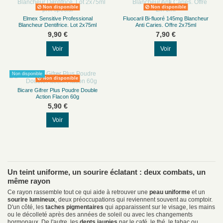
Non disponible
Non disponible
Elmex Sensitive Professional
Fluocaril Bi-fluoré 145mg Blancheur
Blancheur Dentifrice. Lot 2x75ml
Anti Caries. Offre 2x75ml
9,90 €
7,90 €
Voir
Voir
Non disponible
Non disponible
Bicare Gifrer Plus Poudre Double
Action Flacon 60g
5,90 €
Voir
Un teint uniforme, un sourire éclatant : deux combats, un
même rayon
Ce rayon rassemble tout ce qui aide à retrouver une
peau uniforme
et un
sourire lumineux
, deux préoccupations qui reviennent souvent au comptoir.
D'un côté, les
taches pigmentaires
qui apparaissent sur le visage, les mains
ou le décolleté après des années de soleil ou avec les changements
hormonaux. De l'autre, les
dents jaunies
par le café, le thé, le tabac ou