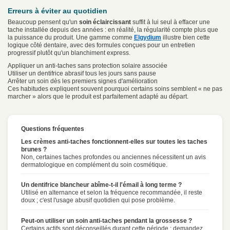
Erreurs à éviter au quotidien
Beaucoup pensent qu'un
soin éclaircissant
suffit à lui seul à effacer une
tache installée depuis des années : en réalité, la régularité compte plus que
la puissance du produit. Une gamme comme
Elgydium
illustre bien cette
logique côté dentaire, avec des formules conçues pour un entretien
progressif plutôt qu'un blanchiment express.
Appliquer un anti-taches sans protection solaire associée
Utiliser un dentifrice abrasif tous les jours sans pause
Arrêter un soin dès les premiers signes d'amélioration
Ces habitudes expliquent souvent pourquoi certains soins semblent « ne pas
marcher » alors que le produit est parfaitement adapté au départ.
Questions fréquentes
Les crèmes anti-taches fonctionnent-elles sur toutes les taches
brunes ?
Non, certaines taches profondes ou anciennes nécessitent un avis
dermatologique en complément du soin cosmétique.
Un dentifrice blancheur abîme-t-il l'émail à long terme ?
Utilisé en alternance et selon la fréquence recommandée, il reste
doux ; c'est l'usage abusif quotidien qui pose problème.
Peut-on utiliser un soin anti-taches pendant la grossesse ?
Certains actifs sont déconseillés durant cette période : demandez