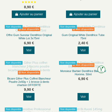
8,90 €
Ajouter au panier
Ajouter au panier
Non disponible
Non disponible
Non disponible
Non disponible
Offre Gum Sunstar Dentifrice Original
Gum Original White Dentifrice Tube
White Lot 3x75ml
75ml
6,90 €
2,40 €
Voir
Voir
Non disponible
Non disponible
Non disponible
Monsieur Barbier Dentifrice Blancheur
Non disponible
Homme. 50ml
6,90 €
Bicare Gifrer Plus Coffret Blancheur
Poudre 2x60g + 1 brosse à dents
charbon OFFERTE
9,90 €
Voir
Voir
Non disponible
Non disponible