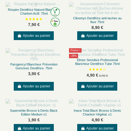
Respire Dentifrice Naturel Blancheur
Charbon Actif. 75ml
Clinomyn Dentifrice anti-taches au
fluor 75ml
7,90 €
8,90 €
Ajouter au panier
Ajouter au panier
Promo !
-29%
Elmex Sensitive Professional
Blancheur Dentifrice Tube 75ml
Parogencyl Blancheur Prévention
Gencives Dentifrice. 75ml
3,90 €
4,90 €
6,90 €
Ajouter au panier
Ajouter au panier
Superwhite Brosse à Dents Black
Inava Total Black Brosse à Dents
Edition Medium x1
Charbon Végétal. x1
1,90 €
4,90 €
Ajouter au panier
Ajouter au panier