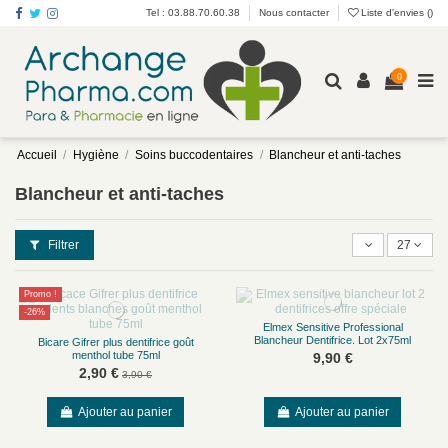
Tel : 03.88.70.60.38
Nous contacter
Liste d'envies (
)
0
Accueil
Hygiène
Soins buccodentaires
Blancheur et anti-taches
Blancheur et anti-taches
Filtrer
27
Promo !
-26%
Elmex Sensitive Professional
Blancheur Dentifrice. Lot 2x75ml
Bicare Gifrer plus dentifrice goût
menthol tube 75ml
9,90 €
2,90 €
3,90 €
Ajouter au panier
Ajouter au panier