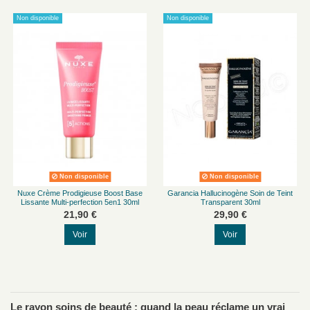
Non disponible
Non disponible
Non disponible
Non disponible
Nuxe Crème Prodigieuse Boost Base
Garancia Hallucinogène Soin de Teint
Lissante Multi-perfection 5en1 30ml
Transparent 30ml
21,90 €
29,90 €
Voir
Voir
Le rayon soins de beauté : quand la peau réclame un vrai