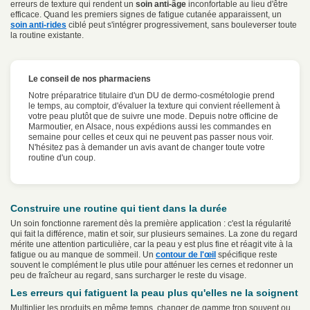
erreurs de texture qui rendent un
soin anti-âge
inconfortable au lieu d'être
efficace. Quand les premiers signes de fatigue cutanée apparaissent, un
soin anti-rides
ciblé peut s'intégrer progressivement, sans bouleverser toute
la routine existante.
Le conseil de nos pharmaciens
Notre préparatrice titulaire d'un DU de dermo-cosmétologie prend
le temps, au comptoir, d'évaluer la texture qui convient réellement à
votre peau plutôt que de suivre une mode. Depuis notre officine de
Marmoutier, en Alsace, nous expédions aussi les commandes en
semaine pour celles et ceux qui ne peuvent pas passer nous voir.
N'hésitez pas à demander un avis avant de changer toute votre
routine d'un coup.
Construire une routine qui tient dans la durée
Un soin fonctionne rarement dès la première application : c'est la régularité
qui fait la différence, matin et soir, sur plusieurs semaines. La zone du regard
mérite une attention particulière, car la peau y est plus fine et réagit vite à la
fatigue ou au manque de sommeil. Un
contour de l'œil
spécifique reste
souvent le complément le plus utile pour atténuer les cernes et redonner un
peu de fraîcheur au regard, sans surcharger le reste du visage.
Les erreurs qui fatiguent la peau plus qu'elles ne la soignent
Multiplier les produits en même temps, changer de gamme trop souvent ou