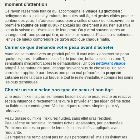
moment d'attention
Ce rayon rassemble tout ce qui accompagne le
visage au quotidien
:
nettoyants doux, soins hydratants, formules anti-âge et gestes ciblés pour le
contour des yeux. Il s'adresse aussi bien à celles et ceux qui découvrent une
première
routine de soin
qu'aux habitués qui cherchent à ajuster leur rituel
selon la saison ou l'évolution de leur peau. On y vient souvent après un
changement : une
peau qui tire
, un teint qui manque d'éclat, ou simplement
l'envie de mieux comprendre ce qu'on applique chaque matin.
Cerner ce que demande votre peau avant d'acheter
Avant de se tourner vers un produit précis, il vaut mieux observer sa peau
quelques jours : tiraillements en fin de journée, brillances sur la zone T,
sensations d'inconfort après le démaquillage. Un bon
nettoyant visage
adapté à sa nature de peau change souvent plus de choses qu'un soin
correcteur appliqué par-dessus une peau mal préparée. La
propreté
cutanée
reste la base sur laquelle tout le reste s'installe, y compris les soins
les plus techniques.
Choisir un soin selon son type de peau et son âge
Une peau mixte n'a pas les mêmes besoins qu'une peau sèche ou réactive,
et cela influence directement la texture à privilégier : gel léger, crème riche
ou fluide non comédogène. Voici quelques repères simples pour s'y
retrouver :
Peau grasse ou mixte : textures fluides, sans effet gras résiduel.
Peau sèche ou sensible : formules riches, apaisantes, peu parfumées.
Premières ridules ou perte de fermeté : soins ciblés, appliqués avec
régularité.
Ces repères ne remplacent pas un avis personnalisé, mais ils évitent les