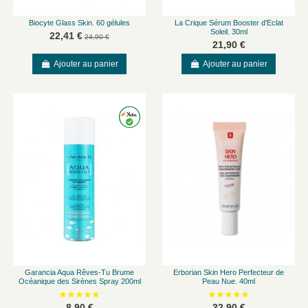
Biocyte Glass Skin. 60 gélules
La Crique Sérum Booster d'Eclat
Soleil. 30ml
22,41 €
24,90 €
21,90 €
Ajouter au panier
Ajouter au panier
Garancia Aqua Rêves-Tu Brume
Erborian Skin Hero Perfecteur de
Océanique des Sirènes Spray 200ml
Peau Nue. 40ml
8,90 €
32,90 €