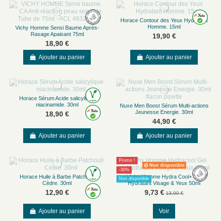
Horace Contour des Yeux Hydratant
Homme. 15ml
Vichy Homme Sensi Baume Après-
Rasage Apaisant 75ml
19,90 €
18,90 €
Ajouter au panier
Ajouter au panier
Horace Sérum Acide salicylique
niacinamide. 30ml
Nuxe Men Boost Sérum Multi-actions
Jeunesse Energie. 30ml
18,90 €
44,90 €
Ajouter au panier
Ajouter au panier
Promo !
Non disponible
-30%
Horace Huile à Barbe Patchouli
Vichy Homme Hydra Cool+ Gel
Non disponible
Cèdre. 30ml
Hydratant Visage & Yeux 50ml
12,90 €
9,73 €
13,90 €
Ajouter au panier
Voir