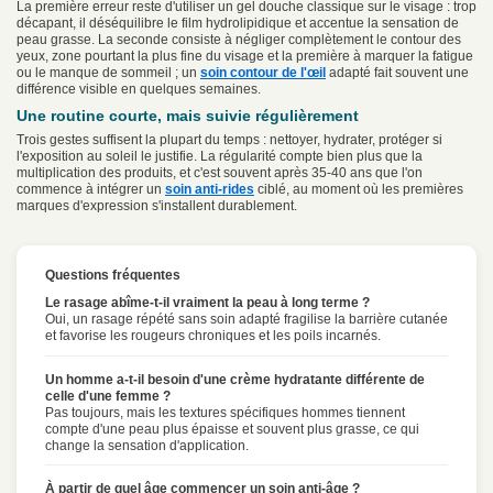
La première erreur reste d'utiliser un gel douche classique sur le visage : trop
décapant, il déséquilibre le film hydrolipidique et accentue la sensation de
peau grasse. La seconde consiste à négliger complètement le contour des
yeux, zone pourtant la plus fine du visage et la première à marquer la fatigue
ou le manque de sommeil ; un
soin contour de l'œil
adapté fait souvent une
différence visible en quelques semaines.
Une routine courte, mais suivie régulièrement
Trois gestes suffisent la plupart du temps : nettoyer, hydrater, protéger si
l'exposition au soleil le justifie. La régularité compte bien plus que la
multiplication des produits, et c'est souvent après 35-40 ans que l'on
commence à intégrer un
soin anti-rides
ciblé, au moment où les premières
marques d'expression s'installent durablement.
Questions fréquentes
Le rasage abîme-t-il vraiment la peau à long terme ?
Oui, un rasage répété sans soin adapté fragilise la barrière cutanée
et favorise les rougeurs chroniques et les poils incarnés.
Un homme a-t-il besoin d'une crème hydratante différente de
celle d'une femme ?
Pas toujours, mais les textures spécifiques hommes tiennent
compte d'une peau plus épaisse et souvent plus grasse, ce qui
change la sensation d'application.
À partir de quel âge commencer un soin anti-âge ?