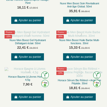
75ml
Nuxe Men Boost Soin Revitalisant
Anti-âge Global. 50ml
16,11 €
17,90 €
35,91 €
39,90 €
Ajouter au panier
Ajouter au panier
Promo !
Promo !
-10%
-30%
Nuxe Men Boost Gel Hydratant
Nuxe Men Boost Huile Barbe Multi-
Défatigant éclair. 50ml
fonctions. 30ml
22,41 €
15,33 €
24,90 €
21,90 €
Ajouter au panier
Ajouter au panier
Promo !
-10%
Horace Baume à Lèvres Homme.
4,5g
Horace Sérum Bio Rétinol + Argireline
Péptide. 30ml
7,90 €
18,81 €
20,90 €
Ajouter au panier
Ajouter au panier