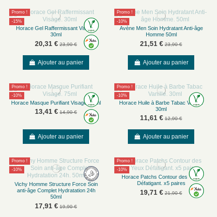
Promo !
Promo !
-15%
-10%
Horace Gel Raffermissant Visage.
Avène Men Soin Hydratant Anti-âge
30ml
Homme 50ml
20,31 €
21,51 €
23,90 €
23,90 €
Ajouter au panier
Ajouter au panier
Promo !
Promo !
-10%
-10%
Horace Masque Purifiant Visage. 75ml
Horace Huile à Barbe Tabac Vanille.
30ml
13,41 €
14,90 €
11,61 €
12,90 €
Ajouter au panier
Ajouter au panier
Promo !
Promo !
-10%
-10%
Horace Patchs Contour des Yeux
Défatigant. x5 paires
Vichy Homme Structure Force Soin
anti-âge Complet Hydratation 24h
19,71 €
21,90 €
50ml
17,91 €
19,90 €