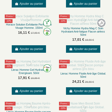
Ajouter au panier
Ajouter au panier
Promo !
Promo !
-10%
-10%
Horace Solution Exfoliante Perfectrice
Visage Homme. 150ml
Vichy Homme Hydra Mag C Soin
Hydratant Anti-fatigue Flacon airless
16,11 €
17,90 €
50ml
17,01 €
18,90 €
Ajouter au panier
Ajouter au panier
Promo !
Promo !
-10%
-10%
Lierac Homme Gel Hydratant
Energisant. 50ml
Lierac Homme Fluide Anti-âge Global.
50ml
17,91 €
19,90 €
24,21 €
26,90 €
Ajouter au panier
Ajouter au panier
Promo !
Promo !
-10%
-10%
Lierac Homme Baume Après-rasage.