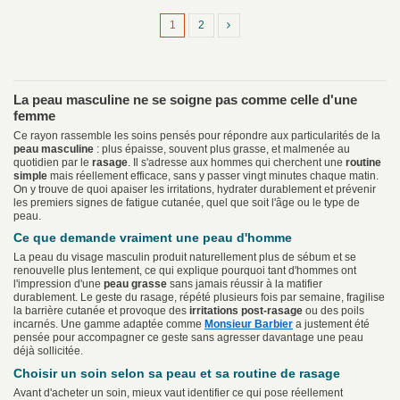
1
2
La peau masculine ne se soigne pas comme celle d'une
femme
Ce rayon rassemble les soins pensés pour répondre aux particularités de la
peau masculine
: plus épaisse, souvent plus grasse, et malmenée au
quotidien par le
rasage
. Il s'adresse aux hommes qui cherchent une
routine
simple
mais réellement efficace, sans y passer vingt minutes chaque matin.
On y trouve de quoi apaiser les irritations, hydrater durablement et prévenir
les premiers signes de fatigue cutanée, quel que soit l'âge ou le type de
peau.
Ce que demande vraiment une peau d'homme
La peau du visage masculin produit naturellement plus de sébum et se
renouvelle plus lentement, ce qui explique pourquoi tant d'hommes ont
l'impression d'une
peau grasse
sans jamais réussir à la matifier
durablement. Le geste du rasage, répété plusieurs fois par semaine, fragilise
la barrière cutanée et provoque des
irritations post-rasage
ou des poils
incarnés. Une gamme adaptée comme
Monsieur Barbier
a justement été
pensée pour accompagner ce geste sans agresser davantage une peau
déjà sollicitée.
Choisir un soin selon sa peau et sa routine de rasage
Avant d'acheter un soin, mieux vaut identifier ce qui pose réellement