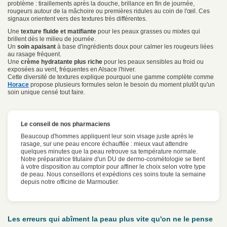
problème : tiraillements après la douche, brillance en fin de journée,
rougeurs autour de la mâchoire ou premières ridules au coin de l'œil. Ces
signaux orientent vers des textures très différentes.
Une
texture fluide et matifiante
pour les peaux grasses ou mixtes qui
brillent dès le milieu de journée.
Un
soin apaisant
à base d'ingrédients doux pour calmer les rougeurs liées
au rasage fréquent.
Une
crème hydratante plus riche
pour les peaux sensibles au froid ou
exposées au vent, fréquentes en Alsace l'hiver.
Cette diversité de textures explique pourquoi une gamme complète comme
Horace
propose plusieurs formules selon le besoin du moment plutôt qu'un
soin unique censé tout faire.
Le conseil de nos pharmaciens
Beaucoup d'hommes appliquent leur soin visage juste après le
rasage, sur une peau encore échauffée : mieux vaut attendre
quelques minutes que la peau retrouve sa température normale.
Notre préparatrice titulaire d'un DU de dermo-cosmétologie se tient
à votre disposition au comptoir pour affiner le choix selon votre type
de peau. Nous conseillons et expédions ces soins toute la semaine
depuis notre officine de Marmoutier.
Les erreurs qui abîment la peau plus vite qu'on ne le pense