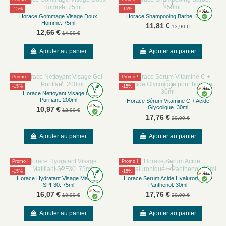
-15%
-15%
Horace Gommage Visage Doux
Horace Shampooing Barbe. 250ml
Homme. 75ml
11,81 €
13,90 €
12,66 €
14,90 €
Ajouter au panier
Ajouter au panier
Promo !
Promo !
-15%
-15%
Horace Nettoyant Visage Gel
Purifiant. 200ml
Horace Sérum Vitamine C + Acide
Glycolique. 30ml
10,97 €
12,90 €
17,76 €
20,90 €
Ajouter au panier
Ajouter au panier
Promo !
Promo !
-15%
-15%
Horace Hydratant Visage Matifiant
Horace Serum Acide Hyaluronique +
SPF30. 75ml
Panthenol. 30ml
16,07 €
17,76 €
18,90 €
20,90 €
Ajouter au panier
Ajouter au panier