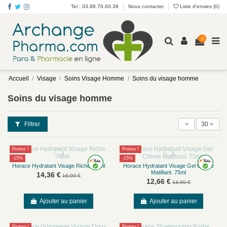
Tel : 03.88.70.60.38
Nous contacter
Liste d'envies (
0
)
0
Accueil
Visage
Soins Visage Homme
Soins du visage homme
Soins du visage homme
Filtrer
30
Promo !
Promo !
-15%
-15%
Horace Hydratant Visage Riche. 75ml
Horace Hydratant Visage Gel Crème
Matifiant. 75ml
14,36 €
16,90 €
12,66 €
14,90 €
Ajouter au panier
Ajouter au panier
Promo !
Promo !