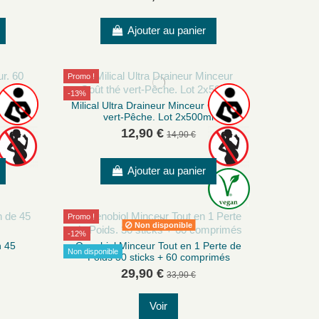
Ajouter au panier
Promo !
-13%
gélules
Milical Ultra Draineur Minceur Goût thé
vert-Pêche. Lot 2x500ml
12,90 €
14,90 €
Ajouter au panier
Promo !
Non disponible
-12%
n 45
Oenobiol Minceur Tout en 1 Perte de
Non disponible
Poids 30 sticks + 60 comprimés
29,90 €
33,90 €
Voir