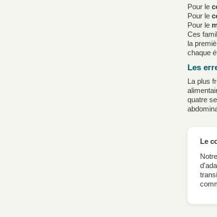
Pour le
c
Pour le
c
Pour le
m
Ces famil
la premi
chaque é
Les err
La plus f
alimentair
quatre se
abdomina
Le c
Notre
d'ada
trans
comma