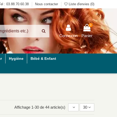
Tel : 03.88.70.60.38
Nous contacter
Liste d'envies (
0
)
0
Connexion
Panier
r
Hygiène
Bébé & Enfant
Affichage 1-30 de 44 article(s)
30