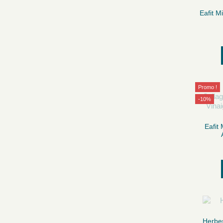
Eafit 
Promo !
-10%
Eafit
Herbes