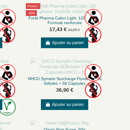
Promo !
-30%
P-1. Pot
Forté Pharma Calori Light. 120 gélules.
Formule renforcée
17,43 €
24,90 €
Ajouter au panier
ure
NHCO Symetix Surcharge Pondérale 56
ité 56
Gélules + 56 Capsules
...
36,90 €
Ajouter au panier
Owari Stop Sucre. 50g