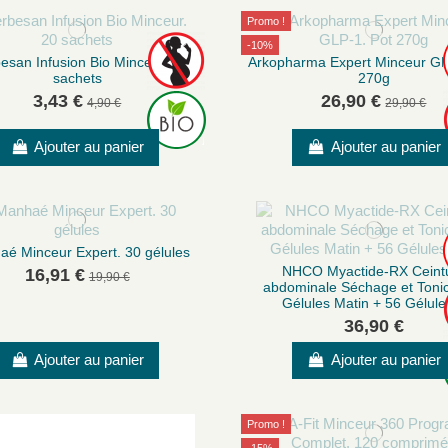
Promo !
-10%
esan Infusion Bio Minceur 20
Arkopharma Expert Minceur GL
sachets
270g
3,43 €
26,90 €
4,90 €
29,90 €
Ajouter au panier
Ajouter au panier
é Minceur Expert. 30 gélules
NHCO Myactide-RX Ceint
16,91 €
19,90 €
abdominale Séchage et Tonic
Gélules Matin + 56 Gélules
36,90 €
Ajouter au panier
Ajouter au panier
Promo !