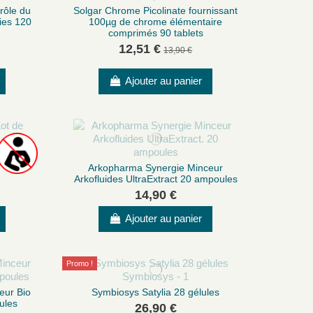
rôle du
Solgar Chrome Picolinate fournissant
ies 120
100µg de chrome élémentaire
comprimés 90 tablets
12,51 €
13,90 €
Ajouter au panier
e 2x60
Arkopharma Synergie Minceur
Arkofluides UltraExtract 20 ampoules
14,90 €
Ajouter au panier
Promo !
ur Bio
Symbiosys Satylia 28 gélules
ules
26,90 €