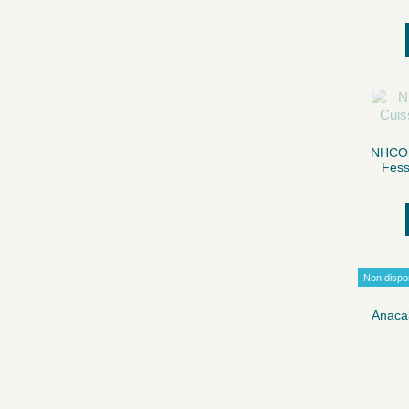
NHCO 
Fess
Non dispo
Anaca