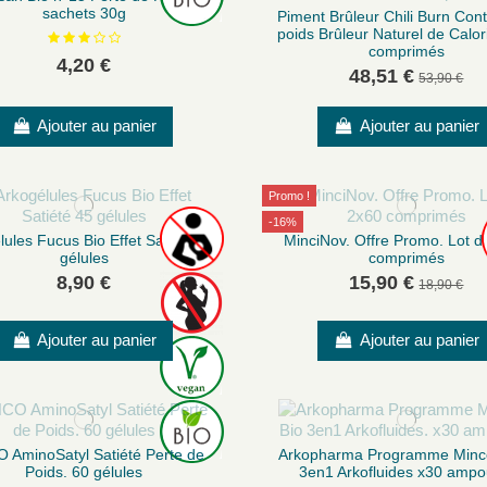
sachets 30g
Piment Brûleur Chili Burn Cont
poids Brûleur Naturel de Calor
comprimés
4,20 €
48,51 €
53,90 €
Ajouter au panier
Ajouter au panier
Promo !
-16%
lules Fucus Bio Effet Satiété 45
MinciNov. Offre Promo. Lot d
gélules
comprimés
8,90 €
15,90 €
18,90 €
Ajouter au panier
Ajouter au panier
 AminoSatyl Satiété Perte de
Arkopharma Programme Mince
Poids. 60 gélules
3en1 Arkofluides x30 ampo