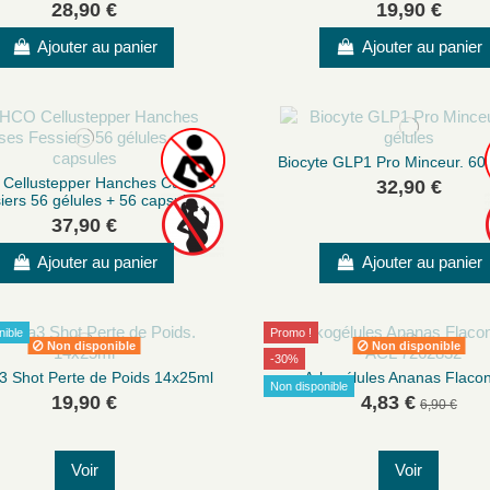
28,90 €
19,90 €
Ajouter au panier
Ajouter au panier
Biocyte GLP1 Pro Minceur. 60 
Cellustepper Hanches Cuisses
32,90 €
iers 56 gélules + 56 capsules
37,90 €
Ajouter au panier
Ajouter au panier
nible
Promo !
Non disponible
Non disponible
-30%
3 Shot Perte de Poids 14x25ml
Arkogélules Ananas Flaco
Non disponible
19,90 €
4,83 €
6,90 €
Voir
Voir