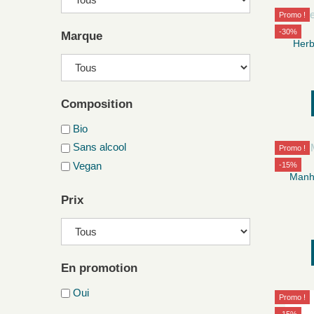
Promo !
-30%
Marque
Herb
Composition
Bio
Sans alcool
Promo !
Vegan
-15%
Manha
Prix
En promotion
Oui
Promo !