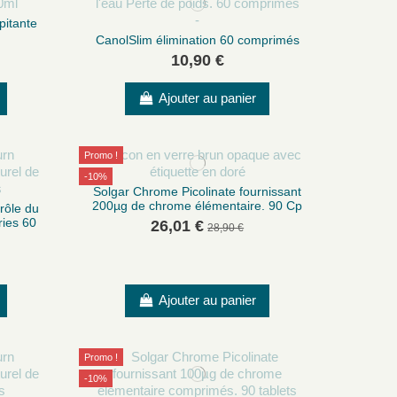
pitante
CanolSlim élimination 60 comprimés
10,90 €
Ajouter au panier
Promo !
-10%
Solgar Chrome Picolinate fournissant
200µg de chrome élémentaire. 90 Cp
rôle du
ries 60
26,01 €
28,90 €
Ajouter au panier
Promo !
-10%