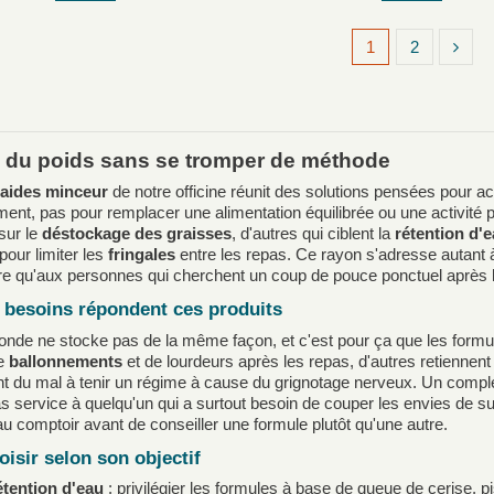
1
2
 du poids sans se tromper de méthode
aides minceur
de notre officine réunit des solutions pensées pour
ent, pas pour remplacer une alimentation équilibrée ou une activité
sur le
déstockage des graisses
, d'autres qui ciblent la
rétention d'
our limiter les
fringales
entre les repas. Ce rayon s'adresse autant à
re qu'aux personnes qui cherchent un coup de pouce ponctuel après le
 besoins répondent ces produits
onde ne stocke pas de la même façon, et c'est pour ça que les formul
de
ballonnements
et de lourdeurs après les repas, d'autres retiennent
nt du mal à tenir un régime à cause du grignotage nerveux. Un comp
s service à quelqu'un qui a surtout besoin de couper les envies de su
au comptoir avant de conseiller une formule plutôt qu'une autre.
oisir selon son objectif
étention d'eau
: privilégier les formules à base de queue de cerise, pis