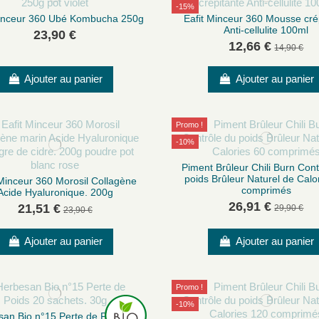
-15%
Minceur 360 Ubé Kombucha 250g
Eafit Minceur 360 Mousse cré
Anti-cellulite 100ml
23,90 €
12,66 €
14,90 €
Ajouter au panier
Ajouter au panier
Promo !
-10%
Piment Brûleur Chili Burn Cont
poids Brûleur Naturel de Calo
 Minceur 360 Morosil Collagène
comprimés
Acide Hyaluronique. 200g
26,91 €
21,51 €
29,90 €
23,90 €
Ajouter au panier
Ajouter au panier
Promo !
-10%
an Bio n°15 Perte de Poids 20