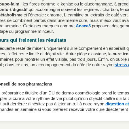
oupe-faim
: les fibres comme le konjac ou le glucomannane, à prend
onfort digestif
qui accompagne souvent les régimes : charbon, fenoui
étabolisme
et l'énergie : chrome, L-carnitine ou extraits de café vert.
les se combinent parfois dans une même cure, mais mieux vaut avancer
ère semaine. Certaines marques comme
Anaca3
proposent des gam
tape du programme minceur.
eurs qui freinent les résultats
réquente reste de miser uniquement sur le complément en espérant qu'i
es, l'effet reste limité et déçoit vite. Autre piège classique, la
cure tro
maines pour montrer un effet visible, pas trois jours. Enfin, on oublie
l ; dans ce cas, un accompagnement du côté de notre rayon
stress
onseil de nos pharmaciens
 préparatrice titulaire d'un DU de dermo-cosmétologie prend le temp
pter la cure à votre rythme de vie plutôt qu'à un objectif chiffré sur 
it suit derrière : n'hésitez pas à jeter un œil à notre rayon
digestion et
ndes en semaine si vous préférez recevoir votre cure directement