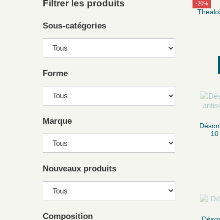
Filtrer les produits
-20%
Thealos
Sous-catégories
Forme
Marque
Désomé
10
Nouveaux produits
Composition
Désos