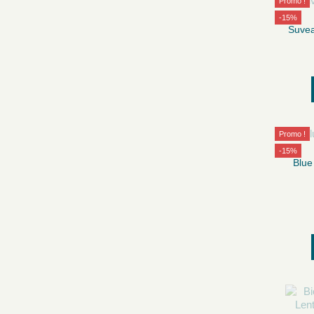
Promo !
-15%
Suvea
Promo !
-15%
Blue