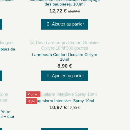
des paupières. 100ml
12,72 €
15,90 €
Ajouter au panier
idoses de
Larmecran Confort Oculaire Collyre
10ml
8,90 €
Ajouter au panier
Promo !
Aqualarm Intensive. Spray 10ml
-15%
10,97 €
12,90 €
s Yeux
l + étui