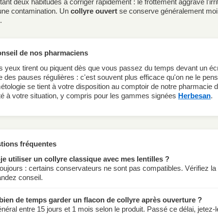
tant deux habitudes à corriger rapidement : le frottement aggrave l'irri
 une contamination. Un
collyre ouvert
se conserve généralement moins
.
onseil de nos pharmaciens
s yeux tirent ou piquent dès que vous passez du temps devant un écr
re des pauses régulières : c'est souvent plus efficace qu'on ne le pen
tologie se tient à votre disposition au comptoir de notre pharmacie d
é à votre situation, y compris pour les gammes signées
Herbesan
.
tions fréquentes
je utiliser un collyre classique avec mes lentilles ?
oujours : certains conservateurs ne sont pas compatibles. Vérifiez la 
ndez conseil.
ien de temps garder un flacon de collyre après ouverture ?
néral entre 15 jours et 1 mois selon le produit. Passé ce délai, jetez-