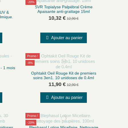
-20%
SVR Topialyse Palpébral Crème
Apaisante anti-grattage 15ml
 UV &
lmique.
10,32 €
12,90 €
Ajouter au panier
Promo !
-8%
 - 1 mois
Ophtakit Oeil Rouge Kit de premiers
soins 3en1. 10 unidoses de 0.4ml
11,90 €
12,90 €
Ajouter au panier
Promo !
-20%
nidoses
Blephasol Lotion Micellaire. Nettoyage