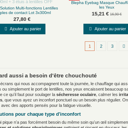
Blepha Eyebag Masque Chauff
les Yeux
Solution Multi-fonctions Lentilles
ples de contact Lot 3x300ml
15,21 €
16,90 €
27,80 €
Ajouter au panier
Ajouter au panier
1
2
3
ard aussi a besoin d'être chouchouté
 écrans qui nous accompagnent toute la journée, le chauffage qui assèc
 ou simplement le port de lentilles, nos yeux encaissent beaucoup sa
 ce qu'il faut pour soulager la
sécheresse oculaire
, calmer les
irri
es
, que vous ayez un inconfort ponctuel ou un besoin plus régulier. 
ur, avec des apports pensés pour la fatigue visuelle.
utions pour chaque type d'inconfort
i pique n'a pas forcément besoin du même soin qu'un œil simplement f
yres et solutions physiologiques
nettoient et rincent en douceur, les