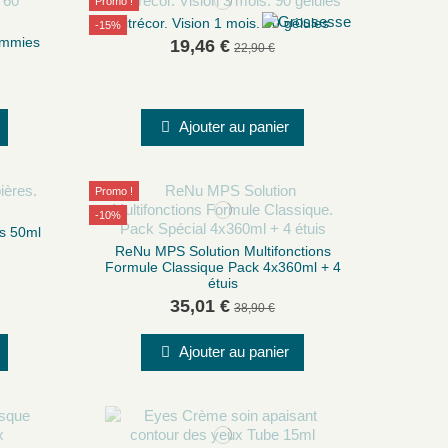
Promo !
Vitrécor. Vision 1 mois. 30 gélules
-15%
ummies
19,46 €
22,90 €
Ajouter au panier
Promo !
-10%
es 50ml
ReNu MPS Solution Multifonctions
Formule Classique Pack 4x360ml + 4
étuis
35,01 €
38,90 €
Ajouter au panier