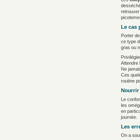
desséchée
retrouver
picotemen
Le cas 
Porter de
ce type d
gras ou n
Privilégi
Attendre l
Ne jamais
Ces quelq
routine p
Nourrir 
Le confor
les oméga
en partic
journée.
Les err
On a souv