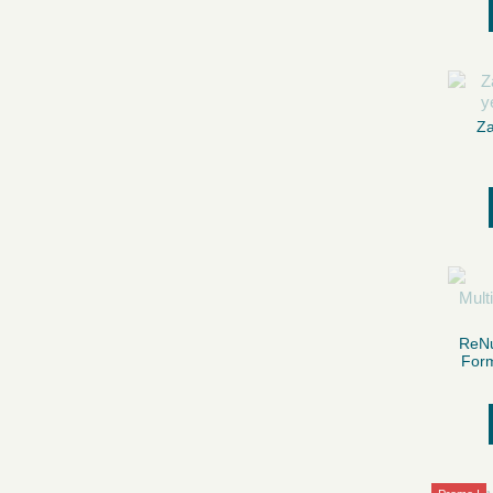
Za
ReNu
Form