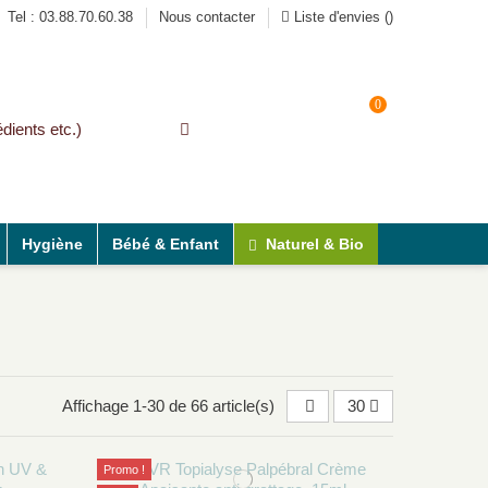
Tel : 03.88.70.60.38
Nous contacter
Liste d'envies (
)
0
Connexion
Panier
Naturel & Bio
Hygiène
Bébé & Enfant
Affichage 1-30 de 66 article(s)
30
Promo !