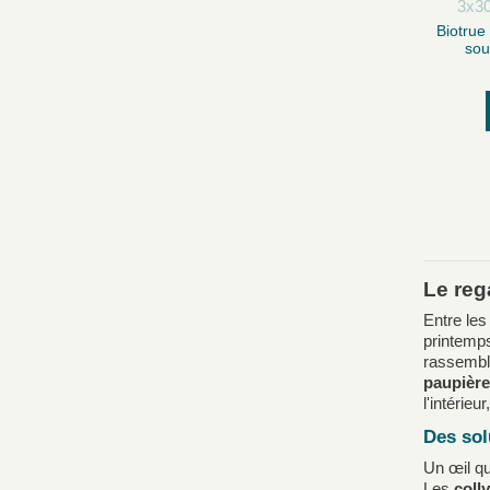
Biotrue 
sou
Le reg
Entre les
printemps
rassemble
paupièr
l'intérie
Des sol
Un œil qu
Les
coll