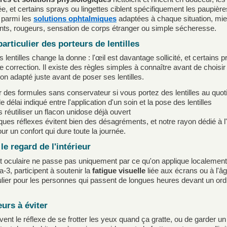
, et certains sprays ou lingettes ciblent spécifiquement les paupière
 parmi les
solutions ophtalmiques
adaptées à chaque situation, mieu
ts, rougeurs, sensation de corps étranger ou simple sécheresse.
particulier des porteurs de lentilles
s lentilles change la donne : l'œil est davantage sollicité, et certain
e correction. Il existe des règles simples à connaître avant de choisi
on adapté juste avant de poser ses lentilles.
er des formules sans conservateur si vous portez des lentilles au quot
e délai indiqué entre l'application d'un soin et la pose des lentilles
 réutiliser un flacon unidose déjà ouvert
ues réflexes évitent bien des désagréments, et notre rayon dédié à l'
our un confort qui dure toute la journée.
le regard de l'intérieur
t oculaire ne passe pas uniquement par ce qu'on applique localement. 
-3, participent à soutenir la
fatigue visuelle
liée aux écrans ou à l'â
ulier pour les personnes qui passent de longues heures devant un ordi
eurs à éviter
ent le réflexe de se frotter les yeux quand ça gratte, ou de garder un