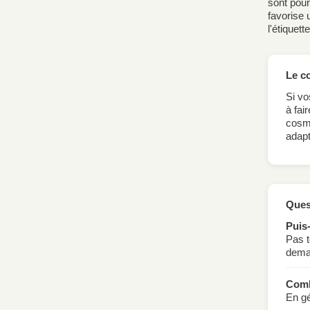
sont pour
favorise
l'étiquette
Le c
Si vo
à fai
cosmé
adapt
Ques
Puis-
Pas t
dema
Comb
En gé