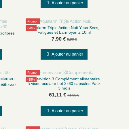
Ajouter au panier
Promo !
Aqualarm Triple Action Nuit Yeux Secs,
-20%
Fatigués et Larmoyants 10ml
rofibres
7,90 €
9,90 €
Ajouter au panier
Promo !
Preservision 3 Complément alimentaire
-15%
à visée oculaire Lot 3x60 capsules Pack
. 90
3 mois
61,11 €
71,90 €
Ajouter au panier