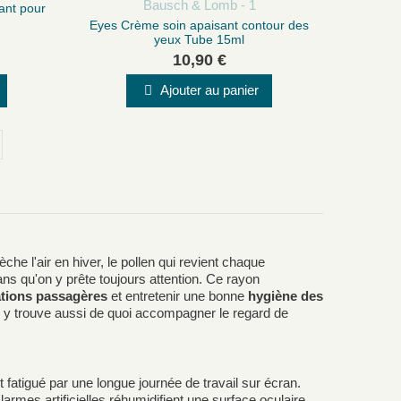
ant pour
Eyes Crème soin apaisant contour des
yeux Tube 15ml
10,90 €
Ajouter au panier
he l'air en hiver, le pollen qui revient chaque
ns qu'on y prête toujours attention. Ce rayon
tations passagères
et entretenir une bonne
hygiène des
On y trouve aussi de quoi accompagner le regard de
atigué par une longue journée de travail sur écran.
 larmes artificielles réhumidifient une surface oculaire