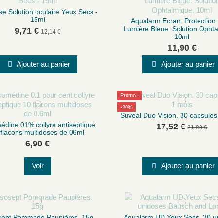
e Solution oculaire Yeux Secs -
15ml
Aqualarm Ecran. Protection
Lumière Bleue. Solution Ophta
9,71 €
12,14 €
10ml
11,90 €
Ajouter au panier
Ajouter au panier
Promo !
-20%
Suveal Duo Vision. 30 capsules
dine 01% collyre antiseptique
17,52 €
21,90 €
 flacons multidoses de 06ml
6,90 €
Voir
Ajouter au panier
ept Pommade Paupières. 15g
Aqualarm UD Yeux Secs. 30 u