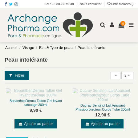
Tel : 03.88.70.60.38
Nous contacter
Liste d'envies (
)
0
Accueil
Visage
Etat & Type de peau
Peau intolérante
Peau intolérante
Filtrer
3
BepanthenDerma Tattoo Gel lavant
tatouage 200ml
Ducray Sensinol Lait Apaisant
Physioprotecteur Corps Tube 200ml
9,90 €
12,90 €
Ajouter au panier
Ajouter au panier