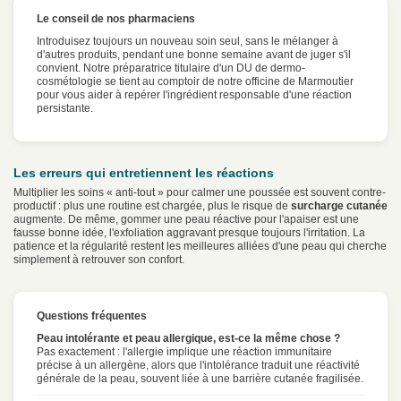
Le conseil de nos pharmaciens
Introduisez toujours un nouveau soin seul, sans le mélanger à
d'autres produits, pendant une bonne semaine avant de juger s'il
convient. Notre préparatrice titulaire d'un DU de dermo-
cosmétologie se tient au comptoir de notre officine de Marmoutier
pour vous aider à repérer l'ingrédient responsable d'une réaction
persistante.
Les erreurs qui entretiennent les réactions
Multiplier les soins « anti-tout » pour calmer une poussée est souvent contre-
productif : plus une routine est chargée, plus le risque de
surcharge cutanée
augmente. De même, gommer une peau réactive pour l'apaiser est une
fausse bonne idée, l'exfoliation aggravant presque toujours l'irritation. La
patience et la régularité restent les meilleures alliées d'une peau qui cherche
simplement à retrouver son confort.
Questions fréquentes
Peau intolérante et peau allergique, est-ce la même chose ?
Pas exactement : l'allergie implique une réaction immunitaire
précise à un allergène, alors que l'intolérance traduit une réactivité
générale de la peau, souvent liée à une barrière cutanée fragilisée.