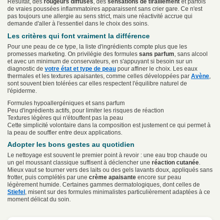
Résultat, des
rougeurs diffuses
, des
sensations de tiraillement
et parfois
de vraies poussées inflammatoires apparaissent sans crier gare. Ce n'est
pas toujours une allergie au sens strict, mais une réactivité accrue qui
demande d'aller à l'essentiel dans le choix des soins.
Les critères qui font vraiment la différence
Pour une peau de ce type, la liste d'ingrédients compte plus que les
promesses marketing. On privilégie des formules
sans parfum
, sans alcool
et avec un minimum de conservateurs, en s'appuyant si besoin sur un
diagnostic de
votre état et type de peau
pour affiner le choix. Les eaux
thermales et les textures apaisantes, comme celles développées par
Avène
,
sont souvent bien tolérées car elles respectent l'équilibre naturel de
l'épiderme.
Formules hypoallergéniques et sans parfum
Peu d'ingrédients actifs, pour limiter les risques de réaction
Textures légères qui n'étouffent pas la peau
Cette simplicité volontaire dans la composition est justement ce qui permet à
la peau de souffler entre deux applications.
Adopter les bons gestes au quotidien
Le nettoyage est souvent le premier point à revoir : une eau trop chaude ou
un gel moussant classique suffisent à déclencher une
réaction cutanée
.
Mieux vaut se tourner vers des laits ou des gels lavants doux, appliqués sans
frotter, puis complétés par une
crème apaisante
encore sur peau
légèrement humide. Certaines gammes dermatologiques, dont celles de
Stiefel
, misent sur des formules minimalistes particulièrement adaptées à ce
moment délicat du soin.