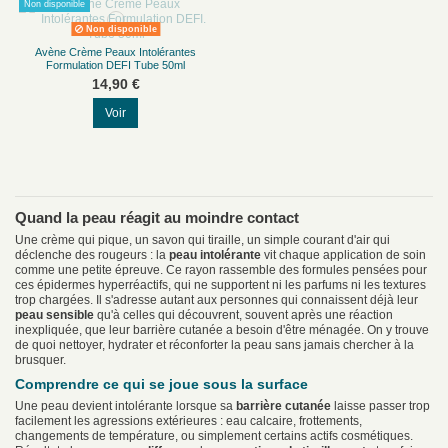
Non disponible
Non disponible
Avène Crème Peaux Intolérantes
Formulation DEFI Tube 50ml
14,90 €
Voir
Quand la peau réagit au moindre contact
Une crème qui pique, un savon qui tiraille, un simple courant d'air qui
déclenche des rougeurs : la
peau intolérante
vit chaque application de soin
comme une petite épreuve. Ce rayon rassemble des formules pensées pour
ces épidermes hyperréactifs, qui ne supportent ni les parfums ni les textures
trop chargées. Il s'adresse autant aux personnes qui connaissent déjà leur
peau sensible
qu'à celles qui découvrent, souvent après une réaction
inexpliquée, que leur barrière cutanée a besoin d'être ménagée. On y trouve
de quoi nettoyer, hydrater et réconforter la peau sans jamais chercher à la
brusquer.
Comprendre ce qui se joue sous la surface
Une peau devient intolérante lorsque sa
barrière cutanée
laisse passer trop
facilement les agressions extérieures : eau calcaire, frottements,
changements de température, ou simplement certains actifs cosmétiques.