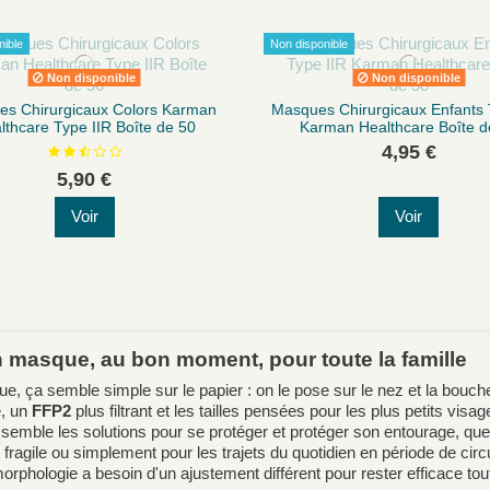
nible
Non disponible
Non disponible
Non disponible
s Chirurgicaux Colors Karman
Masques Chirurgicaux Enfants 
lthcare Type IIR Boîte de 50
Karman Healthcare Boîte d
4,95 €
5,90 €
Voir
Voir
 masque, au bon moment, pour toute la famille
, ça semble simple sur le papier : on le pose sur le nez et la bouche
e, un
FFP2
plus filtrant et les tailles pensées pour les plus petits vis
semble les solutions pour se protéger et protéger son entourage, que c
fragile ou simplement pour les trajets du quotidien en période de circu
rphologie a besoin d'un ajustement différent pour rester efficace tout