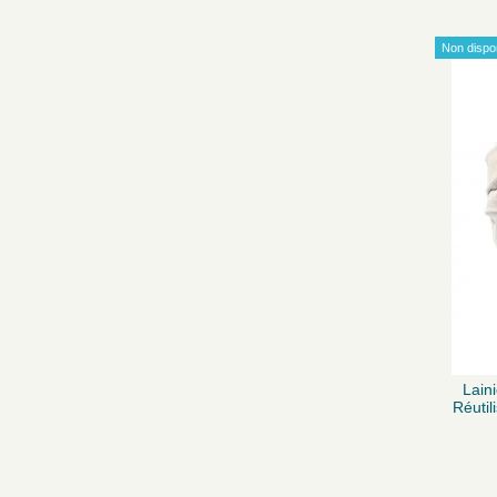
Non dispo
Lain
Réutil