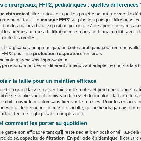
 chirurgicaux, FFP2, pédiatriques : quelles différences 
e chirurgical
filtre surtout ce que l'on projette soi-même vers l'extér
hume ou de toux. Le
masque FFP2
va plus loin puisqu'il filtre aussi c
s bondés ou lors d'une exposition prolongée à des personnes malades
t les mêmes normes de filtration mais dans un format réduit, avec d
n'irrite les oreilles.
hirurgicaux à usage unique, en boîtes pratiques pour un renouvelle
 FFP2 pour une
protection respiratoire
renforcée
nfants ajustés dès l'âge scolaire
pe répond à un besoin différent : mieux vaut adapter le choix à la s
oisir la taille pour un maintien efficace
 trop grand laisse passer l'air sur les côtés et perd une grande parti
aptée
se vérifie surtout au niveau du nez et du menton : la barrette nas
 doit couvrir le menton sans tirer sur les oreilles. Pour les enfants,
nnés que de découper un masque adulte, qui ne tiendra jamais cor
ui facilitent ce réglage sans complication.
t comment les porter au quotidien
 garde son efficacité tant qu'il reste sec et bien positionné : au-delà
rtie de sa
capacité de filtration
. En
période épidémique
, il est uti