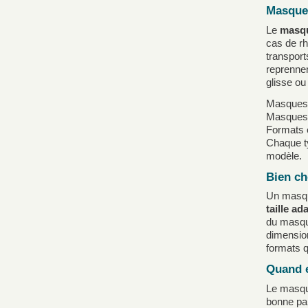
Masques
Le
masqu
cas de r
transport
reprennen
glisse ou 
Masques c
Masques
Formats e
Chaque ty
modèle.
Bien ch
Un masque
taille ad
du masque
dimensio
formats q
Quand e
Le masque
bonne pa