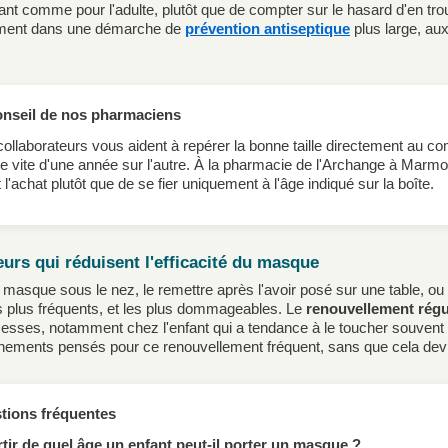
fant comme pour l'adulte, plutôt que de compter sur le hasard d'en trouv
ement dans une démarche de
prévention antiseptique
plus large, au
onseil de nos pharmaciens
ollaborateurs vous aident à repérer la bonne taille directement au com
e vite d'une année sur l'autre. À la pharmacie de l'Archange à Marmout
 l'achat plutôt que de se fier uniquement à l'âge indiqué sur la boîte.
eurs qui réduisent l'efficacité du masque
 masque sous le nez, le remettre après l'avoir posé sur une table, ou le
s plus fréquents, et les plus dommageables. Le
renouvellement régu
esses, notamment chez l'enfant qui a tendance à le toucher souven
nements pensés pour ce renouvellement fréquent, sans que cela devi
tions fréquentes
tir de quel âge un enfant peut-il porter un masque ?