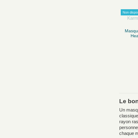
Non dispo
Masque
Hea
Le bon
Un masque
classiqu
rayon ras
personne 
chaque mo