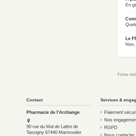
En gé
Comb
Quel
Le FF
Non, 
Fiche réd
Contact
Services & enga
Pharmacie de l'Archange
Paiement sécur
Nos engagemen
90 rue du Mal de Lattre de
RGPD
Tassigny 67440 Marmoutier
Nous contacter