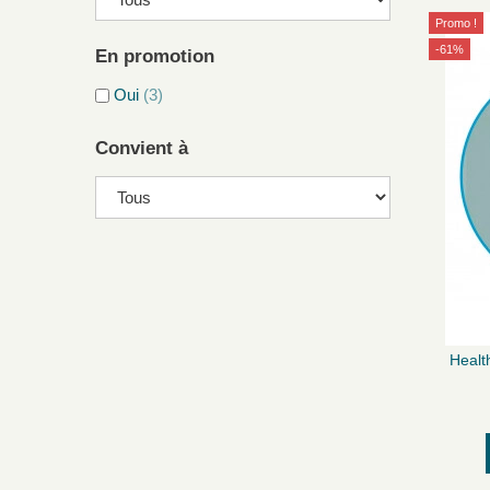
Promo !
-61%
En promotion
Oui
(3)
Convient à
Healt