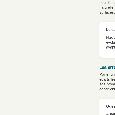
pour l'en
naturell
surfaces.
Le c
Nos c
évolu
avant
Les err
Porter un
écarts le
ses prom
condition
Ques
À par