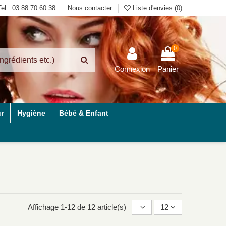
Tel : 03.88.70.60.38
Nous contacter
Liste d'envies (
0
)
0
Connexion
Panier
r
Hygiène
Bébé & Enfant
Affichage 1-12 de 12 article(s)
12