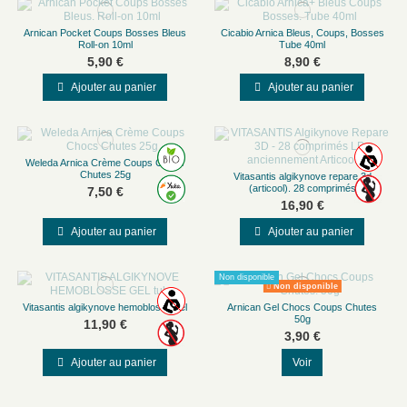
Arnican Pocket Coups Bosses Bleus
Cicabio Arnica Bleus, Coups, Bosses
Roll-on 10ml
Tube 40ml
5,90 €
8,90 €
Ajouter au panier
Ajouter au panier
Weleda Arnica Crème Coups Chocs
Chutes 25g
Vitasantis algikynove repare 3d
(articool). 28 comprimés
7,50 €
16,90 €
Ajouter au panier
Ajouter au panier
Non disponible
Non disponible
Vitasantis algikynove hemoblosse gel
Arnican Gel Chocs Coups Chutes
50g
11,90 €
3,90 €
Ajouter au panier
Voir