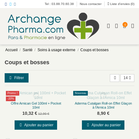
Tel : 03.88.70.60.38
Nous contacter
Liste d'envies (
0
)
0
Accueil
Santé
Soins à usage externe
Coups et bosses
Coups et bosses
Filtrer
14
Promo !
Nouveau
-20%
Offre Arnican Gel 100ml + Pocket
Aderma Cutalgan Roll-on Effet Glaçon
10ml
à l'Arnica 10ml
10,32 €
8,90 €
12,90 €
Ajouter au panier
Ajouter au panier