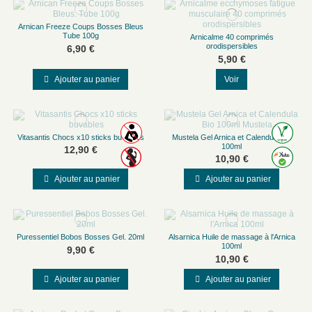
Arnican Freeze Coups Bosses Bleus
Tube 100g
Arnicalme 40 comprimés
orodispersibles
6,90 €
5,90 €
Ajouter au panier
Voir
Vitasantis Chocs x10 sticks buvables
Mustela Gel Arnica et Calendula Bio
100ml
12,90 €
10,90 €
Ajouter au panier
Ajouter au panier
Puressentiel Bobos Bosses Gel. 20ml
Alsarnica Huile de massage à l'Arnica
100ml
9,90 €
10,90 €
Ajouter au panier
Ajouter au panier