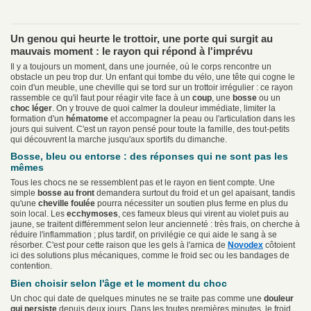
Un genou qui heurte le trottoir, une porte qui surgit au
mauvais moment : le rayon qui répond à l'imprévu
Il y a toujours un moment, dans une journée, où le corps rencontre un
obstacle un peu trop dur. Un enfant qui tombe du vélo, une tête qui cogne le
coin d'un meuble, une cheville qui se tord sur un trottoir irrégulier : ce rayon
rassemble ce qu'il faut pour réagir vite face à un
coup
, une
bosse
ou un
choc léger
. On y trouve de quoi calmer la douleur immédiate, limiter la
formation d'un
hématome
et accompagner la peau ou l'articulation dans les
jours qui suivent. C'est un rayon pensé pour toute la famille, des tout-petits
qui découvrent la marche jusqu'aux sportifs du dimanche.
Bosse, bleu ou entorse : des réponses qui ne sont pas les
mêmes
Tous les chocs ne se ressemblent pas et le rayon en tient compte. Une
simple
bosse au front
demandera surtout du froid et un gel apaisant, tandis
qu'une
cheville foulée
pourra nécessiter un soutien plus ferme en plus du
soin local. Les
ecchymoses
, ces fameux bleus qui virent au violet puis au
jaune, se traitent différemment selon leur ancienneté : très frais, on cherche à
réduire l'inflammation ; plus tardif, on privilégie ce qui aide le sang à se
résorber. C'est pour cette raison que les gels à l'arnica de
Novodex
côtoient
ici des solutions plus mécaniques, comme le froid sec ou les bandages de
contention.
Bien choisir selon l'âge et le moment du choc
Un choc qui date de quelques minutes ne se traite pas comme une
douleur
qui persiste
depuis deux jours. Dans les toutes premières minutes, le froid