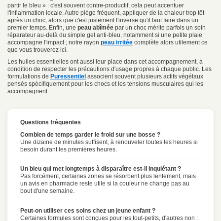
partir le bleu » : c'est souvent contre-productif, cela peut accentuer
l'inflammation locale. Autre piège fréquent, appliquer de la chaleur trop tôt
après un choc, alors que c'est justement l'inverse qu'il faut faire dans un
premier temps. Enfin, une
peau abîmée
par un choc mérite parfois un soin
réparateur au-delà du simple gel anti-bleu, notamment si une petite plaie
accompagne l'impact ; notre rayon
peau irritée
complète alors utilement ce
que vous trouverez ici.
Les huiles essentielles ont aussi leur place dans cet accompagnement, à
condition de respecter les précautions d'usage propres à chaque public. Les
formulations de
Puressentiel
associent souvent plusieurs actifs végétaux
pensés spécifiquement pour les chocs et les tensions musculaires qui les
accompagnent.
Questions fréquentes
Combien de temps garder le froid sur une bosse ?
Une dizaine de minutes suffisent, à renouveler toutes les heures si
besoin durant les premières heures.
Un bleu qui met longtemps à disparaître est-il inquiétant ?
Pas forcément, certaines zones se résorbent plus lentement, mais
un avis en pharmacie reste utile si la couleur ne change pas au
bout d'une semaine.
Peut-on utiliser ces soins chez un jeune enfant ?
Certaines formules sont conçues pour les tout-petits, d'autres non :