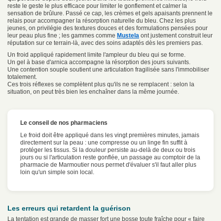
reste le geste le plus efficace pour limiter le gonflement et calmer la
sensation de brûlure. Passé ce cap, les crèmes et gels apaisants prennent le
relais pour accompagner la résorption naturelle du bleu. Chez les plus
jeunes, on privilégie des textures douces et des formulations pensées pour
leur peau plus fine ; les gammes comme
Mustela
ont justement construit leur
réputation sur ce terrain-là, avec des soins adaptés dès les premiers pas.
Un froid appliqué rapidement limite l'ampleur du bleu qui se forme.
Un gel à base d'arnica accompagne la résorption des jours suivants.
Une contention souple soutient une articulation fragilisée sans l'immobiliser
totalement.
Ces trois réflexes se complètent plus qu'ils ne se remplacent : selon la
situation, on peut très bien les enchaîner dans la même journée.
Le conseil de nos pharmaciens
Le froid doit être appliqué dans les vingt premières minutes, jamais
directement sur la peau : une compresse ou un linge fin suffit à
protéger les tissus. Si la douleur persiste au-delà de deux ou trois
jours ou si l'articulation reste gonflée, un passage au comptoir de la
pharmacie de Marmoutier nous permet d'évaluer s'il faut aller plus
loin qu'un simple soin local.
Les erreurs qui retardent la guérison
La tentation est grande de masser fort une bosse toute fraîche pour « faire