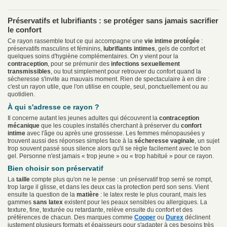
Préservatifs et lubrifiants : se protéger sans jamais sacrifier
le confort
Ce rayon rassemble tout ce qui accompagne une
vie intime protégée
:
préservatifs masculins et féminins,
lubrifiants intimes
, gels de confort et
quelques soins d'hygiène complémentaires. On y vient pour la
contraception
, pour se prémunir des
infections sexuellement
transmissibles
, ou tout simplement pour retrouver du confort quand la
sécheresse s'invite au mauvais moment. Rien de spectaculaire à en dire :
c'est un rayon utile, que l'on utilise en couple, seul, ponctuellement ou au
quotidien.
À qui s'adresse ce rayon ?
Il concerne autant les jeunes adultes qui découvrent la
contraception
mécanique
que les couples installés cherchant à préserver du
confort
intime
avec l'âge ou après une grossesse. Les femmes ménopausées y
trouvent aussi des réponses simples face à la
sécheresse vaginale
, un sujet
trop souvent passé sous silence alors qu'il se règle facilement avec le bon
gel. Personne n'est jamais « trop jeune » ou « trop habitué » pour ce rayon.
Bien choisir son préservatif
La
taille
compte plus qu'on ne le pense : un préservatif trop serré se rompt,
trop large il glisse, et dans les deux cas la protection perd son sens. Vient
ensuite la question de la
matière
: le latex reste le plus courant, mais les
gammes
sans latex
existent pour les peaux sensibles ou allergiques. La
texture, fine, texturée ou retardante, relève ensuite du confort et des
préférences de chacun. Des marques comme
Cooper
ou
Durex
déclinent
justement plusieurs formats et épaisseurs pour s'adapter à ces besoins très