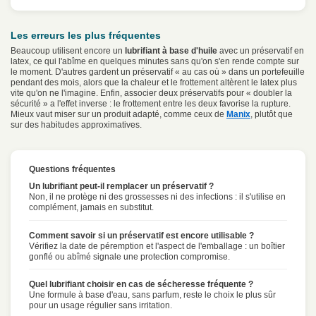
Les erreurs les plus fréquentes
Beaucoup utilisent encore un
lubrifiant à base d'huile
avec un préservatif en
latex, ce qui l'abîme en quelques minutes sans qu'on s'en rende compte sur
le moment. D'autres gardent un préservatif « au cas où » dans un portefeuille
pendant des mois, alors que la chaleur et le frottement altèrent le latex plus
vite qu'on ne l'imagine. Enfin, associer deux préservatifs pour « doubler la
sécurité » a l'effet inverse : le frottement entre les deux favorise la rupture.
Mieux vaut miser sur un produit adapté, comme ceux de
Manix
, plutôt que
sur des habitudes approximatives.
Questions fréquentes
Un lubrifiant peut-il remplacer un préservatif ?
Non, il ne protège ni des grossesses ni des infections : il s'utilise en
complément, jamais en substitut.
Comment savoir si un préservatif est encore utilisable ?
Vérifiez la date de péremption et l'aspect de l'emballage : un boîtier
gonflé ou abîmé signale une protection compromise.
Quel lubrifiant choisir en cas de sécheresse fréquente ?
Une formule à base d'eau, sans parfum, reste le choix le plus sûr
pour un usage régulier sans irritation.