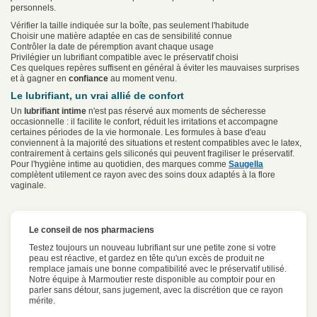
personnels.
Vérifier la taille indiquée sur la boîte, pas seulement l'habitude
Choisir une matière adaptée en cas de sensibilité connue
Contrôler la date de péremption avant chaque usage
Privilégier un lubrifiant compatible avec le préservatif choisi
Ces quelques repères suffisent en général à éviter les mauvaises surprises
et à gagner en
confiance
au moment venu.
Le lubrifiant, un vrai allié de confort
Un
lubrifiant intime
n'est pas réservé aux moments de sécheresse
occasionnelle : il facilite le confort, réduit les irritations et accompagne
certaines périodes de la vie hormonale. Les formules à base d'eau
conviennent à la majorité des situations et restent compatibles avec le latex,
contrairement à certains gels siliconés qui peuvent fragiliser le préservatif.
Pour l'hygiène intime au quotidien, des marques comme
Saugella
complètent utilement ce rayon avec des soins doux adaptés à la flore
vaginale.
Le conseil de nos pharmaciens
Testez toujours un nouveau lubrifiant sur une petite zone si votre
peau est réactive, et gardez en tête qu'un excès de produit ne
remplace jamais une bonne compatibilité avec le préservatif utilisé.
Notre équipe à Marmoutier reste disponible au comptoir pour en
parler sans détour, sans jugement, avec la discrétion que ce rayon
mérite.