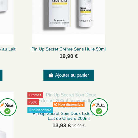
 au Lait
Pin Up Secret Crème Sans Huile 50ml
19,90 €
Ajouter au panier
Promo !
-30%
Non disponible
Non disponible
Pin Up Secret Soin Doux Exfoliant au
Lait de Chèvre 200ml
13,93 €
19,90 €