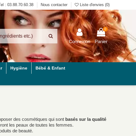
Tel : 03.88.70.60.38
Nous contacter
Liste d'envies (
0
)
0
Connexion
Panier
r
Hygiène
Bébé & Enfant
proposer des cosmétiques qui sont
basés sur la qualité
ront les peaux de toutes les femmes.
oduits de beauté.