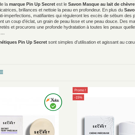
de la
marque Pin Up Secret
est le
Savon Masque au lait de chèvre
icatrices, brillances et nettoie la peau en profondeur. En plus du
Savo
ti-imperfections, matifiantes qui réguleront les excès de sébum de
nt un coup d’éclat, un grain de peau lisse et une peau douce. Des ma
etés et procurons une profonde hydratation à toutes les peaux quell
es…
étiques Pin Up Secret
sont simples d’utilisation et agissant au cœu
Promo !
-15%