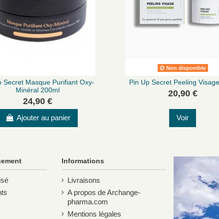
Non disponible
p Secret Masque Purifiant Oxy-
Pin Up Secret Peeling Visag
Minéral 200ml
20,90 €
24,90 €
Ajouter au panier
Voir
gement
Informations
isé
Livraisons
ts
A propos de Archange-
pharma.com
Mentions légales