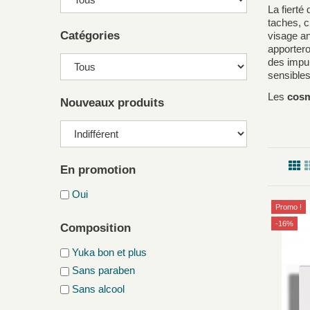
La fierté 
taches, c
Catégories
visage an
apportero
des impur
sensibl
Les
cosm
Nouveaux produits
En promotion
Oui
Promo !
-16%
Composition
Yuka bon et plus
Sans paraben
Sans alcool