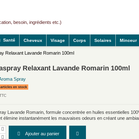
Santé
Cheveux
Visage
Corps
Solaires
Minceur
y Relaxant Lavande Romarin 100ml
spray Relaxant Lavande Romarin 100ml
Aroma Spray
articles en stock
TTC
y Lavande Romarin, formule concentrée en huiles essentielles 100% p
et élimine instantanément les mauvaises odeurs en créant une ambian
Ajouter au panier