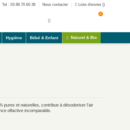
Tel : 03.88.70.60.38
Nous contacter
Liste d'envies (
)
0
Connexion
Panier
Naturel & Bio
Hygiène
Bébé & Enfant
ures et naturelles, contribue à désodoriser l'air
ce olfactive incomparable.