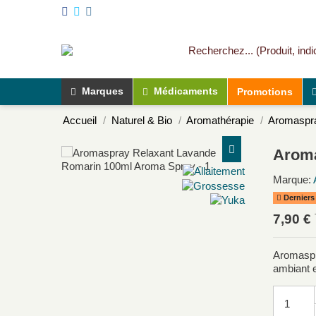
Marques
Médicaments
Promotions
Accueil
Naturel & Bio
Aromathérapie
Aromaspra
Aroma
Marque:
Derniers 
7,90 €
Aromaspra
ambiant 