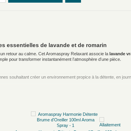
s essentielles de lavande et de romarin
 un retour au calme. Cet Aromaspray Relaxant associe la
lavande vr
simple pour transformer instantanément l'atmosphère d'une pièce.
es souhaitant créer un environnement propice à la détente, en journée
ns accumulées
en fin de journée
au repos ou à la méditation
voiture — le format 100 ml facilite le transport
e et recherchent une alternative simple
llers, coussins, rideaux) ou en brume d'ambiance autour de soi, selon