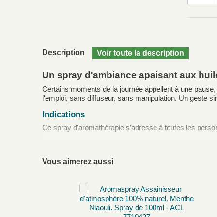
Description
Un spray d'ambiance apaisant aux huile
Certains moments de la journée appellent à une pause,
l'emploi, sans diffuseur, sans manipulation. Un geste 
Indications
Ce spray d'aromathérapie s'adresse à toutes les personn
Aux personnes sujettes au
stress ou aux tensio
À ceux qui souhaitent préparer leur environnement 
Vous aimerez aussi
Aux utilisateurs nomades : bureau, chambre d'hôtel, 
À ceux qui ne possèdent pas de diffuseur électriqu
À vaporiser dans l'espace de vie, sur les textiles (orei
Propriétés