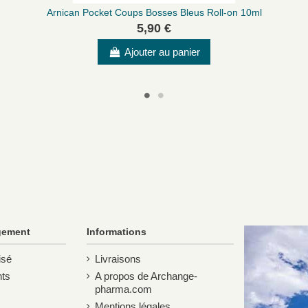
Arnican Pocket Coups Bosses Bleus Roll-on 10ml
5,90 €
Ajouter au panier
 de jeunes enfants ou à toute personne qui veut un soin
bleus et bos
 et vérifiée par
M. Brockers
, Docteur en Pharmacie.
gement
Informations
isé
Livraisons
ts
A propos de Archange-
pharma.com
Mentions légales