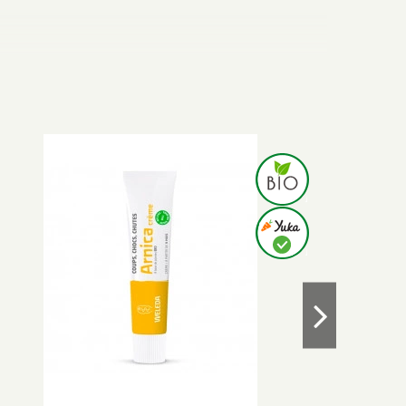
our limiter le gonflement et la coloration de la peau. Elle
t une intervention de chirurgie esthétique, sur avis
 un choc. Le
Zinc
limite le développement des bactéries,
ant — ce qui la rend adaptée aux
peaux irritées
et aux
liser chez le nouveau-né ou le nourrisson avant 1 an.
lé. Ce petit format voyage est aussi pratique à garder
s chez les peaux réactives.