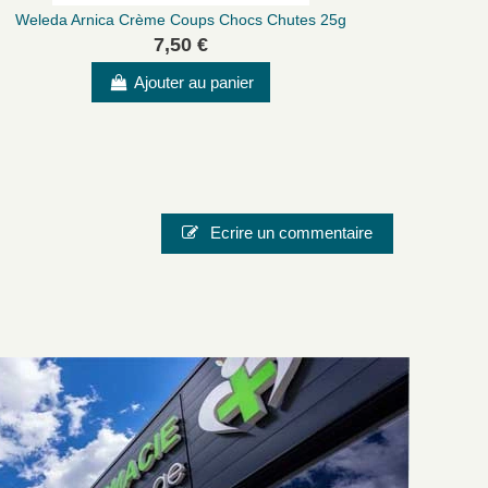
Weleda Arnica Crème Coups Chocs Chutes 25g
P
7,50 €
Ajouter au panier
ses
fiable à emporter en déplacement, sans encombrer
Ecrire un commentaire