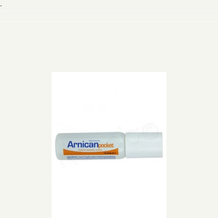
.
r et soulager la douleur après un
coup, un bleu ou une bosse
, et p
fant dès 12 mois. Elle peut également s'utiliser en prévention ou avan
iant l'
Arnica et l'Apigénine
pour réduire la coloration bleutée après
texture est à haute tolérance — sans alcool, sans parfum, sans color
visage.
rès le coup, et renouveler l'application 1 à 2 fois par jour.
près des yeux, ni sur les muqueuses et les plaies ouvertes. Ne pas uti
oc accélère son efficacité : ne pas attendre que le bleu soit bien instal
— il s'utilise dès 12 mois et la formule sans parfum évite les réaction