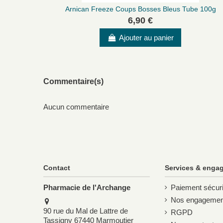
Arnican Freeze Coups Bosses Bleus Tube 100g
6,90 €
Notre avis
Ajouter au panier
Ce 40 ml est particulièrement adapté aux familles avec
ni peser dans les bagages.
Références
Commentaire(s)
CIP : 9830364
Code EAN : 3401398303648
Aucun commentaire
Fiche rédigée par l'équipe de la Pharmacie de l'Archange
Contact
Services & enga
Pharmacie de l'Archange
Paiement sécur
Nos engagemen
90 rue du Mal de Lattre de
RGPD
Tassigny 67440 Marmoutier