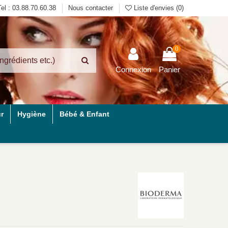
Tel : 03.88.70.60.38
Nous contacter
Liste d'envies (
0
)
0
Connexion
Panier
r
Hygiène
Bébé & Enfant