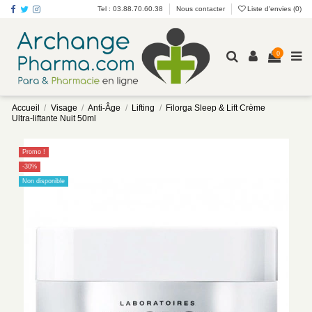
Tel : 03.88.70.60.38
Nous contacter
Liste d'envies (
0
)
0
Accueil
Visage
Anti-Âge
Lifting
Filorga Sleep & Lift Crème
Ultra-liftante Nuit 50ml
Promo !
-30%
Non disponible