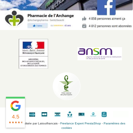
vendredi.
Pour aller plus loin dans votre routine anti-âge, retrouvez l'ensemble de la
gamme Filorga disponible sur Archange Pharma
, ou explorez notre
sélection complète de
soins lifting et raffermissants
pour trouver la
combinaison adaptée à votre type de peau.
4.5
Boutique réalisée par Latoutfrancais -
Freelance Expert PrestaShop
-
Paramètres des
cookies