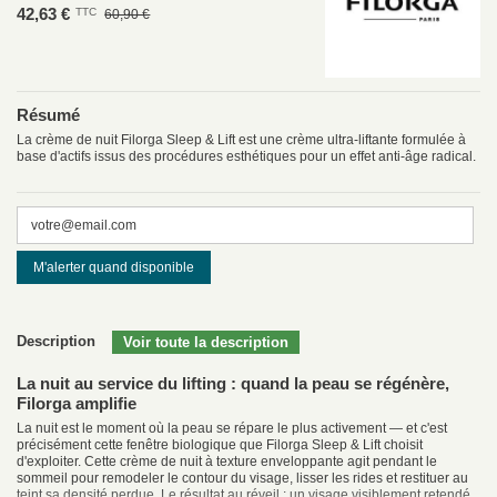
42,63 €
TTC
60,90 €
Résumé
La crème de nuit Filorga Sleep & Lift est une crème ultra-liftante formulée à
base d'actifs issus des procédures esthétiques pour un effet anti-âge radical.
M'alerter quand disponible
Description
La nuit au service du lifting : quand la peau se régénère,
Filorga amplifie
La nuit est le moment où la peau se répare le plus activement — et c'est
précisément cette fenêtre biologique que Filorga Sleep & Lift choisit
d'exploiter. Cette crème de nuit à texture enveloppante agit pendant le
sommeil pour remodeler le contour du visage, lisser les rides et restituer au
teint sa densité perdue. Le résultat au réveil : un visage visiblement retendé,