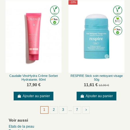
-10%
Caudalie VinoHydra Crème Sorbet
RESPIRE Stick soin nettoyant visage
Hydratante. 60ml
50g
17,90 €
11,61 €
12,90 €
Ajouter au panier
Ajouter au panier
1
2
3
…
7
Voir aussi
Etats de la peau