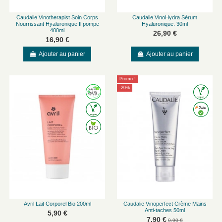
Caudalie Vinotherapist Soin Corps
Caudalie VinoHydra Sérum
Nourrissant Hyaluronique fl pompe
Hyaluronique. 30ml
400ml
26,90 €
16,90 €
Ajouter au panier
Ajouter au panier
Promo !
-20%
Avril Lait Corporel Bio 200ml
Caudalie Vinoperfect Crème Mains
Anti-taches 50ml
5,90 €
7,90 €
9,90 €