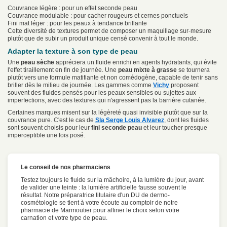
Couvrance légère : pour un effet seconde peau
Couvrance modulable : pour cacher rougeurs et cernes ponctuels
Fini mat léger : pour les peaux à tendance brillante
Cette diversité de textures permet de composer un maquillage sur-mesure
plutôt que de subir un produit unique censé convenir à tout le monde.
Adapter la texture à son type de peau
Une
peau sèche
appréciera un fluide enrichi en agents hydratants, qui évite
l'effet tiraillement en fin de journée. Une
peau mixte à grasse
se tournera
plutôt vers une formule matifiante et non comédogène, capable de tenir sans
briller dès le milieu de journée. Les gammes comme
Vichy
proposent
souvent des fluides pensés pour les peaux sensibles ou sujettes aux
imperfections, avec des textures qui n'agressent pas la barrière cutanée.
Certaines marques misent sur la légèreté quasi invisible plutôt que sur la
couvrance pure. C'est le cas de
Sla Serge Louis Alvarez
, dont les fluides
sont souvent choisis pour leur
fini seconde peau
et leur toucher presque
imperceptible une fois posé.
Le conseil de nos pharmaciens
Testez toujours le fluide sur la mâchoire, à la lumière du jour, avant
de valider une teinte : la lumière artificielle fausse souvent le
résultat. Notre préparatrice titulaire d'un DU de dermo-
cosmétologie se tient à votre écoute au comptoir de notre
pharmacie de Marmoutier pour affiner le choix selon votre
carnation et votre type de peau.