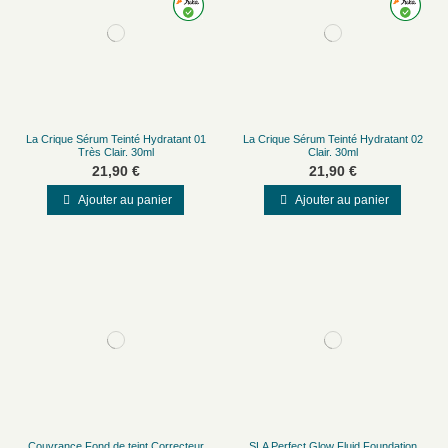
La Crique Sérum Teinté Hydratant 01
La Crique Sérum Teinté Hydratant 02
Très Clair. 30ml
Clair. 30ml
21,90 €
21,90 €
Ajouter au panier
Ajouter au panier
Couvrance Fond de teint Correcteur
SLA Perfect Glow Fluid Foundation