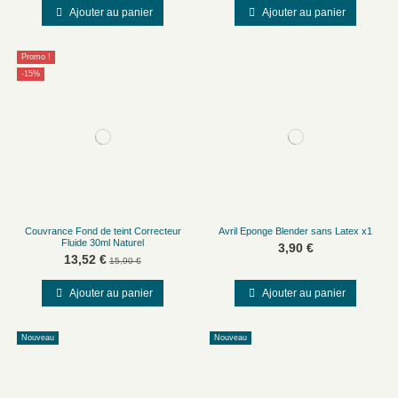
Ajouter au panier
Ajouter au panier
Promo !
-15%
Couvrance Fond de teint Correcteur
Avril Eponge Blender sans Latex x1
Fluide 30ml Naturel
3,90 €
13,52 €
15,90 €
Ajouter au panier
Ajouter au panier
Nouveau
Nouveau