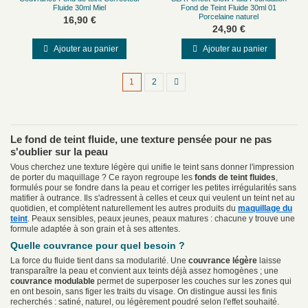
Fluide 30ml Miel
Fond de Teint Fluide 30ml 01
Porcelaine naturel
16,90 €
24,90 €
Ajouter au panier
Ajouter au panier
1
2
Le fond de teint fluide, une texture pensée pour ne pas
s'oublier sur la peau
Vous cherchez une texture légère qui unifie le teint sans donner l'impression
de porter du maquillage ? Ce rayon regroupe les
fonds de teint fluides
,
formulés pour se fondre dans la peau et corriger les petites irrégularités sans
matifier à outrance. Ils s'adressent à celles et ceux qui veulent un teint net au
quotidien, et complètent naturellement les autres produits du
maquillage du
teint
. Peaux sensibles, peaux jeunes, peaux matures : chacune y trouve une
formule adaptée à son grain et à ses attentes.
Quelle couvrance pour quel besoin ?
La force du fluide tient dans sa modularité. Une
couvrance légère
laisse
transparaître la peau et convient aux teints déjà assez homogènes ; une
couvrance modulable
permet de superposer les couches sur les zones qui
en ont besoin, sans figer les traits du visage. On distingue aussi les finis
recherchés : satiné, naturel, ou légèrement poudré selon l'effet souhaité.