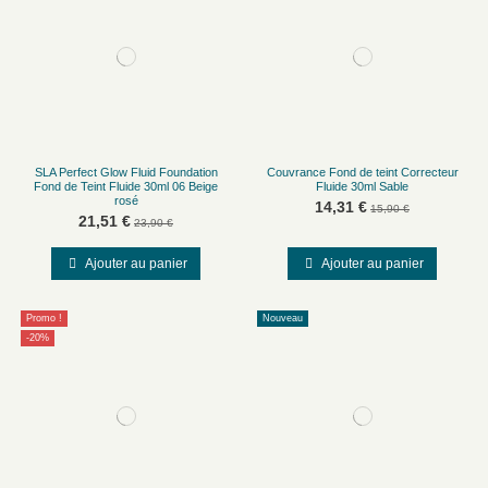
SLA Perfect Glow Fluid Foundation
Couvrance Fond de teint Correcteur
Fond de Teint Fluide 30ml 06 Beige
Fluide 30ml Sable
rosé
14,31 €
15,90 €
21,51 €
23,90 €
Ajouter au panier
Ajouter au panier
Promo !
Nouveau
-20%