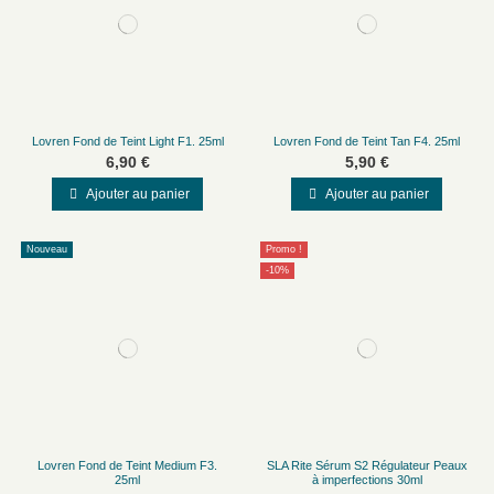
Lovren Fond de Teint Light F1. 25ml
Lovren Fond de Teint Tan F4. 25ml
6,90 €
5,90 €
Ajouter au panier
Ajouter au panier
Nouveau
Promo !
-10%
Lovren Fond de Teint Medium F3.
SLA Rite Sérum S2 Régulateur Peaux
25ml
à imperfections 30ml