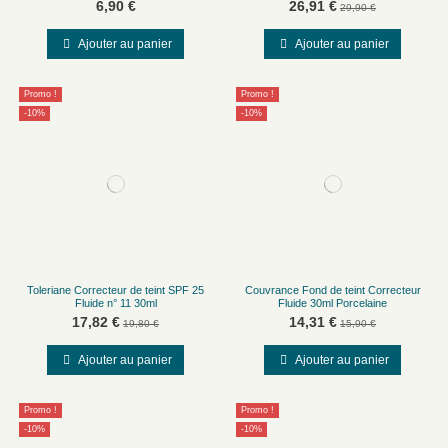
6,90 €
26,91 €
29,90 €
Ajouter au panier
Ajouter au panier
Promo !
Promo !
-10%
-10%
Toleriane Correcteur de teint SPF 25
Couvrance Fond de teint Correcteur
Fluide n° 11 30ml
Fluide 30ml Porcelaine
17,82 €
14,31 €
19,80 €
15,90 €
Ajouter au panier
Ajouter au panier
Promo !
Promo !
-10%
-10%