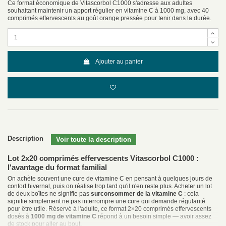
Ce format économique de Vitascorbol C1000 s'adresse aux adultes
souhaitant maintenir un apport régulier en vitamine C à 1000 mg, avec 40
comprimés effervescents au goût orange pressée pour tenir dans la durée.
Ajouter au panier
Description
Lot 2x20 comprimés effervescents Vitascorbol C1000 :
l'avantage du format familial
On achète souvent une cure de vitamine C en pensant à quelques jours de
confort hivernal, puis on réalise trop tard qu'il n'en reste plus. Acheter un lot
de deux boîtes ne signifie pas
surconsommer de la vitamine C
: cela
signifie simplement ne pas interrompre une cure qui demande régularité
pour être utile. Réservé à l'adulte, ce format 2×20 comprimés effervescents
dosés à
1000 mg de vitamine C
répond à un besoin simple — avoir assez
de stock pour aller au bout.