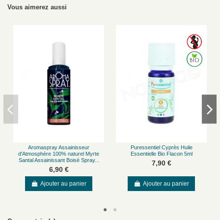
Vous aimerez aussi
L'
huile essentielle de Myrte bio
(
Myrtus communis
) est conseillée pour
favoriser la
respiration
, la minceur, la circulation et l'assainissement. Elle est
également reconnue pour son intérêt dans le soin cutané, notamment en cas
d'acné, de psoriasis ou de vergetures. Pour les personnes sujettes aux
inconforts des
voies respiratoires
— bronchite, sinusite, toux, rhume — elle
constitue un complément à garder à portée de main, aussi bien à domicile
qu'en déplacement.
Propriétés
Extraite des feuilles et rameaux du myrte (famille des myrtacées), cette huile
essentielle — également connue sous le nom d'
huile essentielle myrte
rouge
— présente un profil biochimique complet et bien documenté.
Propriétés
antiseptiques
Propriétés
antispasmodiques
Action
tonique cutanée
Ces propriétés en font une huile polyvalente, utile tant par voie
atmosphérique pour assainir l'air ambiant que par voie topique pour le soin
Aromaspray Assainisseur
Puressentiel Cyprès Huile
de la peau.
d'Atmosphère 100% naturel Myrte
Essentielle Bio Flacon 5ml
Santal Assainissant Boisé Spray...
7,90 €
Conseils d'utilisation
6,90 €
L'huile essentielle bio de Myrte peut être utilisée :
Ajouter au panier
Ajouter au panier
par application cutanée
par dispersion/inhalation
par voie orale
Les huiles essentielles sont des concentrés d'actifs naturels très puissants. Il