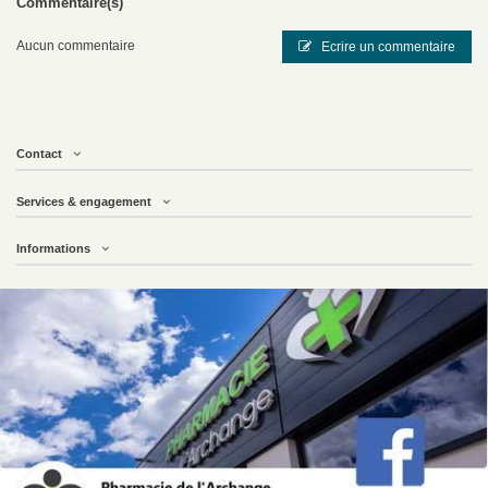
Commentaire(s)
est recommandé de suivre attentivement les usages conseillés pour chacune
d'entre elles.
Aucun commentaire
Ecrire un commentaire
Précautions d'emploi
Déconseillé aux femmes enceintes ou allaitantes. Déconseillé en cas de
fibrome hormonodépendant et en cas de mastose. Déconseillé aux enfants
de moins de 7 ans.
Contact
Le conseil de nos pharmaciens
Services & engagement
Le format 5 ml permet aussi d'associer facilement plusieurs huiles
essentielles dans une même routine sans saturer sa trousse. En
Informations
diffusion, quelques gouttes dans un diffuseur électrique ou une
inhalation au-dessus d'un bol d'eau chaude suffisent. Pour une
application cutanée, pensez toujours à diluer l'huile essentielle de
myrte dans une huile végétale avant de l'appliquer sur la peau,
notamment si elle est sensible.
Notre avis
Un choix judicieux pour qui veut tester cette huile essentielle polyvalente
avant d'en acheter un plus grand volume, ou pour la glisser dans une trousse
de voyage sans dépasser les 100 ml réglementaires en cabine.