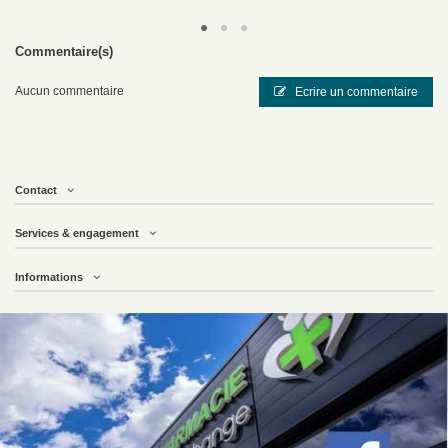
Valériane
– apaise le système nerveux, favorise un endormissement naturel
Passiflore
– réduit l'agitation mentale, soutient la continuité du sommeil
Vitamine B6
– contribue au fonctionnement normal du système nerveux et à
Commentaire(s)
la synthèse de la sérotonine
Aucun commentaire
Ecrire un commentaire
Le conseil de nos pharmaciens
Pour tirer le meilleur parti de cette cure, nous recommandons de
prendre le comprimé environ 30 minutes avant le coucher, à heure
fixe chaque soir. La régularité est essentielle : les effets s'installent
Contact
progressivement sur les premières semaines. Si les troubles du
sommeil s'accompagnent d'une anxiété marquée ou d'une fatigue
Services & engagement
chronique importante, il peut être utile d'en parler à l'un de nos
pharmaciens d'Archange Pharma pour évaluer si une approche
Informations
complémentaire est adaptée à votre situation.
Pour aller plus loin dans la prise en charge de vos nuits difficiles, découvrez
notre sélection de
compléments alimentaires pour le sommeil
. Si des
tensions ou une anxiété sous-jacente perturbent votre repos, notre rayon
sommeil, anxiété et dépression
propose des solutions adaptées à ces
situations spécifiques.